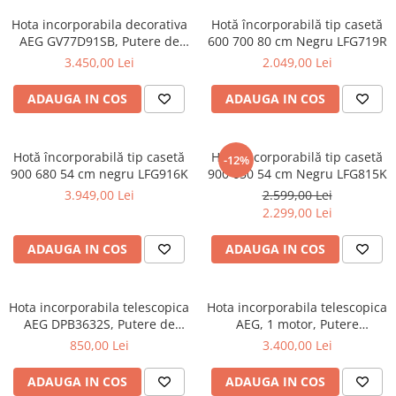
Hota incorporabila decorativa
Hotă încorporabilă tip casetă
AEG GV77D91SB, Putere de
600 700 80 cm Negru LFG719R
absorbtie 760 mc/h, Control
3.450,00 Lei
2.049,00 Lei
electronic, Conectivitate plita,
Functie Breeze, 1 motor, 90
ADAUGA IN COS
ADAUGA IN COS
cm, Negru (Glossy)
Hotă încorporabilă tip casetă
Hotă încorporabilă tip casetă
-12%
900 680 54 cm negru LFG916K
900 650 54 cm Negru LFG815K
3.949,00 Lei
2.599,00 Lei
2.299,00 Lei
ADAUGA IN COS
ADAUGA IN COS
Hota incorporabila telescopica
Hota incorporabila telescopica
AEG DPB3632S, Putere de
AEG, 1 motor, Putere
absorbtie 410 mc/h, Inox, 1
absorbtie 690 mc/h, Control
850,00 Lei
3.400,00 Lei
motor, 60 cm,
Electronic, Inox/Sticla
ADAUGA IN COS
ADAUGA IN COS