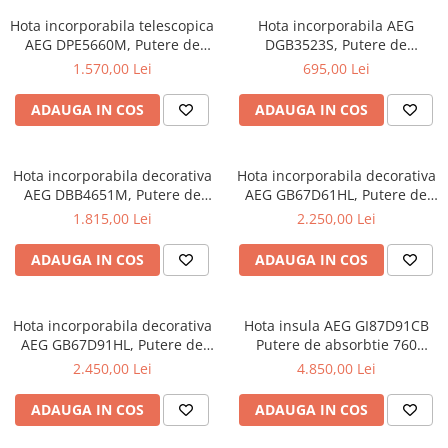
Hota incorporabila telescopica
Hota incorporabila AEG
AEG DPE5660M, Putere de
DGB3523S, Putere de
absorbtie 660 mc/h, 1 motor,
absorbtie 330 mc/h, Iluminare
1.570,00 Lei
695,00 Lei
60 cm
LED, Clasa C, 52 cm
ADAUGA IN COS
ADAUGA IN COS
Hota incorporabila decorativa
Hota incorporabila decorativa
AEG DBB4651M, Putere de
AEG GB67D61HL, Putere de
absorbtie 600 mc/h, Clasa
absorbtie 730 mc/h, Control
1.815,00 Lei
2.250,00 Lei
B,Filtre aluminiu lavabile,
electronic, Conectivitate plita,
Iluminare LED, 60 cm, Inox
Functie Breeze, 60 cm, Inox
ADAUGA IN COS
ADAUGA IN COS
Hota incorporabila decorativa
Hota insula AEG GI87D91CB
AEG GB67D91HL, Putere de
Putere de absorbtie 760
absorbtie 730 mc/h,
mc/h,1 motor, Control touch;
2.450,00 Lei
4.850,00 Lei
Conectivitate plita, Functie
Auroratech, Functie Breeze,
Breeze, Control electronic,90
Conectivitate plita, 90 cm,
ADAUGA IN COS
ADAUGA IN COS
cm, Inox
Inox/Negru