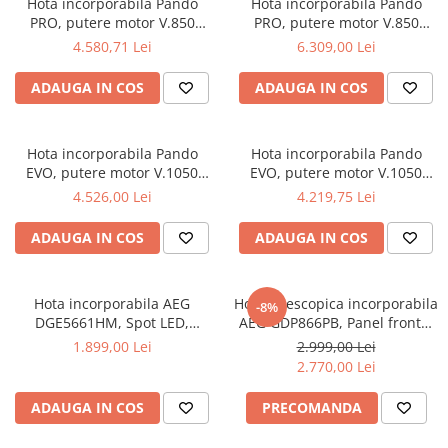
Hota incorporabila Pando
Hota incorporabila Pando
Aspiratoare verticale
PRO, putere motor V.850
PRO, putere motor V.850
Apiratoare cu sac
mc/h, 85 cm, inox, A+, filtre
mc/h, 100 cm, inox, A+, filtre
4.580,71 Lei
6.309,00 Lei
profesionale din inox
profesionale din inox
Aspiratoare fara sac
ADAUGA IN COS
ADAUGA IN COS
Ingrijirea rufelor si a vaselor
Masini de spalat vase
Masini de spalat rufe
Hota incorporabila Pando
Hota incorporabila Pando
EVO, putere motor V.1050
EVO, putere motor V.1050
Masini de spalat rufe cu uscator
mc/h SEC PLUS - sistem de
mc/h SEC PLUS - sistem de
4.526,00 Lei
4.219,75 Lei
Uscatoare de rufe
reducere a zgomotului, 58 cm,
reducere a zgomotului, 78 cm,
inox, A++, filtre oțel inoxidabil
inox, A++, filtre oțel inoxidabil
ADAUGA IN COS
ADAUGA IN COS
Hota incorporabila AEG
Hota telescopica incorporabila
-8%
DGE5661HM, Spot LED,
AEG GDP866PB, Panel frontal
Conectivitate Hob2Hood, 3
de sticla,Control electronic,
1.899,00 Lei
2.999,00 Lei
trepte viteza + Intensiv, 54
Conectivitate plita; Functie
2.770,00 Lei
cm, Clasa A, Inox
Breeze, Perfect Illumination,
Putere de absorbtie 650 mc/h
ADAUGA IN COS
PRECOMANDA