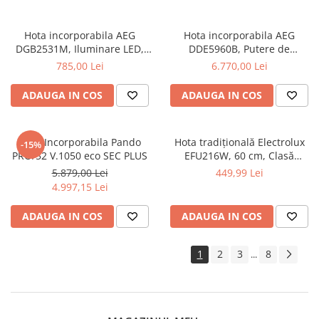
Hota incorporabila AEG
Hota incorporabila AEG
DGB2531M, Iluminare LED,
DDE5960B, Putere de
Putere de absorbtie 440
absorbtie 700 mc/h, 90
785,00 Lei
6.770,00 Lei
mc/h,52 cm, Inox
cm,Touch control, Negru
ADAUGA IN COS
ADAUGA IN COS
Hota Incorporabila Pando
Hota tradițională Electrolux
-15%
PRO/52 V.1050 eco SEC PLUS
EFU216W, 60 cm, Clasă
energetică D, 272 m³/h, 3
5.879,00 Lei
449,99 Lei
trepte, LED, Alb
4.997,15 Lei
ADAUGA IN COS
ADAUGA IN COS
1
2
3
8
...