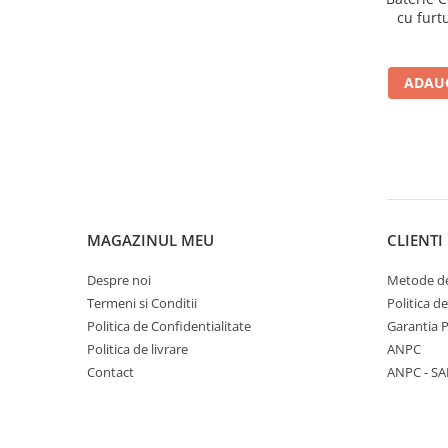
cu furt
buton je
ADAUG
MAGAZINUL MEU
CLIENTI
Despre noi
Metode de
Termeni si Conditii
Politica d
Politica de Confidentialitate
Garantia 
Politica de livrare
ANPC
Contact
ANPC - SA