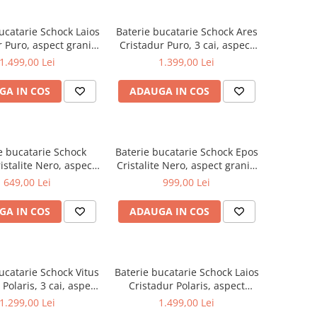
ucatarie Schock Laios
Baterie bucatarie Schock Ares
 Puro, aspect granit,
Cristadur Puro, 3 cai, aspect
eramic, negru intens
granit, cartus ceramic, negru
1.499,00 Lei
1.399,00 Lei
intens
GA IN COS
ADAUGA IN COS
e bucatarie Schock
Baterie bucatarie Schock Epos
istalite Nero, aspect
Cristalite Nero, aspect granit,
cartus ceramic, negru
cartus ceramic, negru
649,00 Lei
999,00 Lei
GA IN COS
ADAUGA IN COS
ucatarie Schock Vitus
Baterie bucatarie Schock Laios
 Polaris, 3 cai, aspect
Cristadur Polaris, aspect
 cartus ceramic, alb
granit, cartus ceramic, alb
1.299,00 Lei
1.499,00 Lei
polar
polar