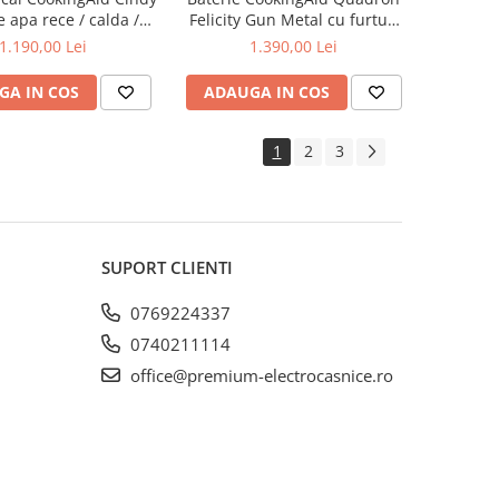
 apa rece / calda /
Felicity Gun Metal cu furtun
a cu finisaj cromat si
dus extractibil + buton jet/dus
1.190,00 Lei
1.390,00 Lei
detasabil / extractibil
si finisaj Negru mat
 comutare jet / spray
GA IN COS
ADAUGA IN COS
1
2
3
SUPORT CLIENTI
0769224337
0740211114
office@premium-electrocasnice.ro