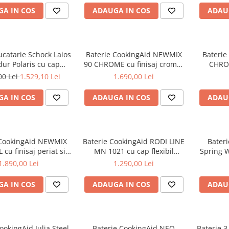
A IN COS
ADAUGA IN COS
ADAU
ucatarie Schock Laios
Baterie CookingAid NEWMIX
Baterie
dur Polaris cu cap
90 CHROME cu finisaj cromat
CHROM
ibil, aspect granit,
si furtun dus retractabil /
retract
00 Lei
1.529,10 Lei
1.690,00 Lei
ceramic, alb polar
extractibil + buton jet/dus
f
A IN COS
ADAUGA IN COS
ADAU
 CookingAid NEWMIX
Baterie CookingAid RODI LINE
Bater
 cu finisaj periat si
MN 1021 cu cap flexibil
Spring 
 dus retractabil /
detasabil + buton
flexib
1.890,00 Lei
1.290,00 Lei
ibil + buton jet/dus
interschimbabil jet/dus si
intersc
finisaj Cromat
fin
A IN COS
ADAUGA IN COS
ADAU
ookingAid Julia Steel
Baterie CookingAid NEO
Baterie 3