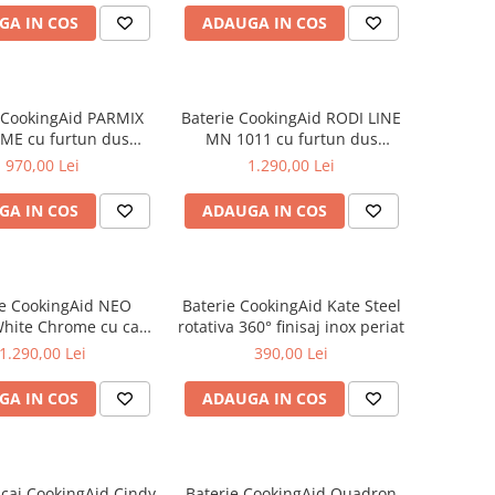
GA IN COS
ADAUGA IN COS
 CookingAid PARMIX
Baterie CookingAid RODI LINE
E cu furtun dus
MN 1011 cu furtun dus
abil / extractibil si
retractabil / extractibil si
970,00 Lei
1.290,00 Lei
inisaj Cromat
finisaj Cromat
GA IN COS
ADAUGA IN COS
ie CookingAid NEO
Baterie CookingAid Kate Steel
White Chrome cu cap
rotativa 360° finisaj inox periat
il detasabil + buton
1.290,00 Lei
390,00 Lei
himbabil jet/dus si
isaj Cromat/Alb
GA IN COS
ADAUGA IN COS
 cai CookingAid Cindy
Baterie CookingAid Quadron