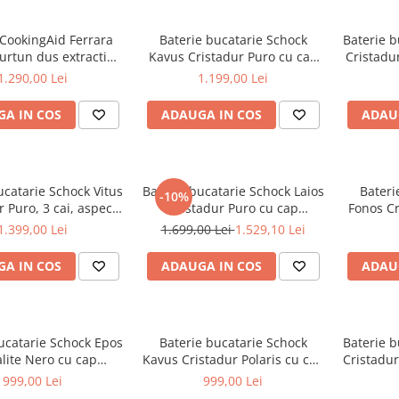
 CookingAid Ferrara
Baterie bucatarie Schock
Baterie b
furtun dus extractibil
Kavus Cristadur Puro cu cap
Cristadur
 schimbare dus/jet,
extractibil, aspect granit,
cartus c
1.290,00 Lei
1.199,00 Lei
oare inox periat
cartus ceramic, negru intens
A IN COS
ADAUGA IN COS
ADAU
ucatarie Schock Vitus
Baterie bucatarie Schock Laios
Bateri
-10%
r Puro, 3 cai, aspect
Cristadur Puro cu cap
Fonos Cr
artus ceramic, negru
extractibil, aspect granit,
granit, 
1.399,00 Lei
1.699,00 Lei
1.529,10 Lei
intens
cartus ceramic, negru intens
A IN COS
ADAUGA IN COS
ADAU
ucatarie Schock Epos
Baterie bucatarie Schock
Baterie b
alite Nero cu cap
Kavus Cristadur Polaris cu cap
Cristadur
ibil, aspect granit,
extractibil, aspect granit,
granit,
999,00 Lei
999,00 Lei
s ceramic, negru
cartus ceramic, alb polar