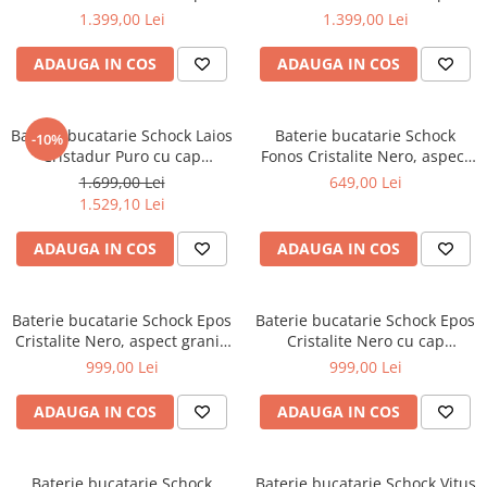
granit, cartus ceramic, negru
Aspiratoare verticale
granit, cartus ceramic, negru
1.399,00 Lei
1.399,00 Lei
intens
intens
Apiratoare cu sac
ADAUGA IN COS
ADAUGA IN COS
Aspiratoare fara sac
Ingrijirea rufelor si a vaselor
Masini de spalat vase
Baterie bucatarie Schock Laios
Baterie bucatarie Schock
-10%
Cristadur Puro cu cap
Fonos Cristalite Nero, aspect
Masini de spalat rufe
extractibil, aspect granit,
granit, cartus ceramic, negru
1.699,00 Lei
649,00 Lei
Masini de spalat rufe cu uscator
cartus ceramic, negru intens
1.529,10 Lei
Uscatoare de rufe
ADAUGA IN COS
ADAUGA IN COS
Baterie bucatarie Schock Epos
Baterie bucatarie Schock Epos
Cristalite Nero, aspect granit,
Cristalite Nero cu cap
cartus ceramic, negru
extractibil, aspect granit,
999,00 Lei
999,00 Lei
cartus ceramic, negru
ADAUGA IN COS
ADAUGA IN COS
Baterie bucatarie Schock
Baterie bucatarie Schock Vitus