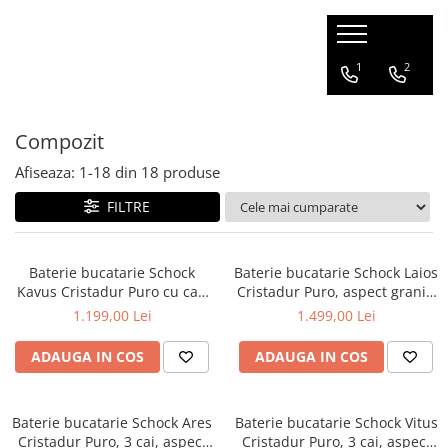
Electrocasnice
Chiuvete & Baterii
Mobilier
Consumabile & accesorii
1
2
Aparate frigorifice
Set chiuvete si baterii
Mobilier bucatarie
Consumabile & accesorii
espressoare
Compozit
Frigidere
Chiuvete
Consumabile & accesorii
Congelatoare
Compozit
Afiseaza:
1-
18
din
18
produse
aspiratoare
Combine frigorifice
Inox
FILTRE
Detergenti pentru masina de
Vitrine de vin
Accesorii
spalat rufe
Side by side
Baterii
Detergenti pentru masina de
Aparate de gatit
Baterie bucatarie Schock
Baterie bucatarie Schock Laios
Compozit
spalat vase
Kavus Cristadur Puro cu cap
Cristadur Puro, aspect granit,
Cuptoare
Inox
extractibil, aspect granit,
cartus ceramic, negru intens
Ingrijire rufe
1.199,00 Lei
1.499,00 Lei
Hote
cartus ceramic, negru intens
Sertare
ADAUGA IN COS
ADAUGA IN COS
Plite incorporabile
Espresoare
Baterie bucatarie Schock Ares
Baterie bucatarie Schock Vitus
Ingrijirea locuintei
Cristadur Puro, 3 cai, aspect
Cristadur Puro, 3 cai, aspect