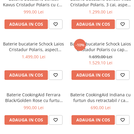
Kavus Cristadur Polaris cu cap
Cristadur Polaris, 3 cai, aspect
extractibil, aspect granit,
granit, cartus ceramic, alb
999,00 Lei
1.299,00 Lei
cartus ceramic, alb polar
polar
ADAUGA IN COS
ADAUGA IN COS
Baterie bucatarie Schock Laios
Baterie bucatarie Schock Laios
-10%
Cristadur Polaris, aspect
Cristadur Polaris cu cap
granit, cartus ceramic, alb
extractibil, aspect granit,
1.499,00 Lei
1.699,00 Lei
polar
cartus ceramic, alb polar
1.529,10 Lei
ADAUGA IN COS
ADAUGA IN COS
Baterie CookingAid Ferrara
Baterie CookingAid Indiana cu
Black/Golden Rose cu furtun
furtun dus retractabil / cap
dus extractibil si buton
extractibil si finisaj granit Alb
990,00 Lei
690,00 Lei
schimbare dus/jet, culoare
/ Polar White
negru cu auriu roze
ADAUGA IN COS
ADAUGA IN COS