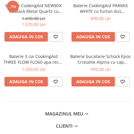
Baterie CookingAid NEWMIX
Baterie CookingAid PARMIX
-7%
90 Black Metal Quartz cu
WHITE cu furtun dus
finisaj NEGRU Metalic
retractabil / extractibil si
1.690,00 Lei
890,00 Lei
antiamprenta si furtun dus
finisaj Alb mat
1.570,00 Lei
retractabil / extractibil +
buton jet/dus
ADAUGA IN COS
ADAUGA IN COS
Baterie 3 cai CookingAid
Baterie bucatarie Schock Epos
THREE FLOW FLO60 apa rece /
Cristalite Alpina cu cap
calda / filtru apa cu finisaj
extractibil, aspect granit,
1.250,00 Lei
999,00 Lei
granit Negru Metalic / Black
cartus ceramic, alb
Metal
ADAUGA IN COS
ADAUGA IN COS
MAGAZINUL MEU
CLIENTI