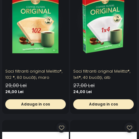
Saci filtranti original Melitta®,
Saci filtranti original Melitta®,
102 ®, 80 bucăți, maro
1x4®, 40 bucăți, alb
29,00 Lei
27,00 Lei
26,00 Lei
24,00 Lei
Adauga in cos
Adauga in cos