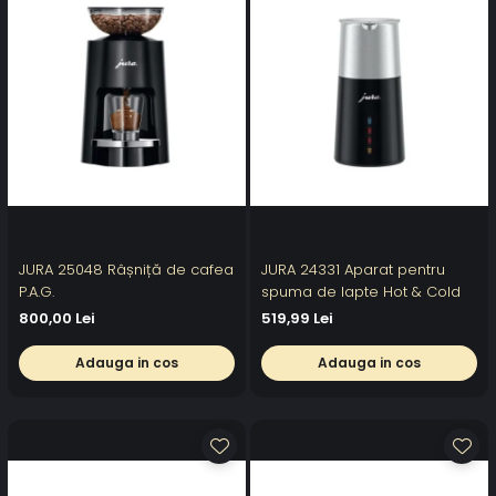
JURA 25048 Râșniță de cafea
JURA 24331 Aparat pentru
P.A.G.
spuma de lapte Hot & Cold
800,00 Lei
519,99 Lei
Adauga in cos
Adauga in cos