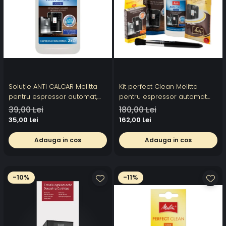
Soluție ANTI CALCAR Melitta
Kit perfect Clean Melitta
pentru espressor automat,
pentru espressor automat
250ml, 2 utilizari
Melitta
39,00 Lei
180,00 Lei
35,00 Lei
162,00 Lei
Adauga in cos
Adauga in cos
-10%
-11%