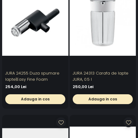
JURA 24255 Duza spumare
JURA 24313 Carafa de lapte
lapte|Easy Fine Foam
JURA, 0.5 l
254,00 Lei
250,00 Lei
Adauga in cos
Adauga in cos