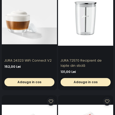
JURA 24323 WiFi Connect V2
JURA 72570 Recipient de
lapte din sticlă
152,00 Lei
131,00 Lei
Adauga in cos
Adauga in cos