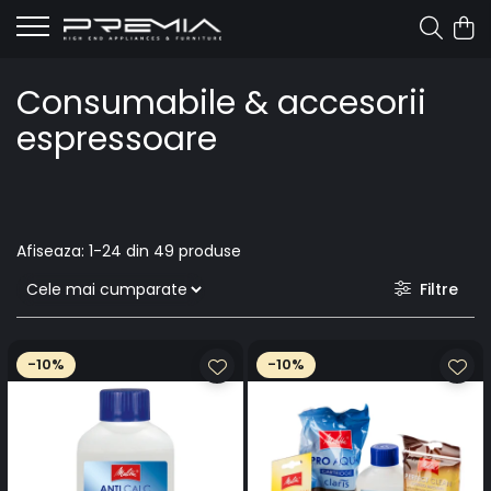
Consumabile & accesorii
espressoare
Afiseaza:
1-
24
din
49
produse
Filtre
-10%
-10%