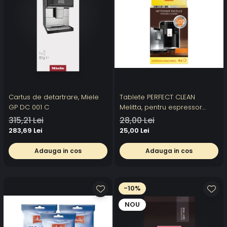
Cartus de detartrare, Miele
Tablete PERFECT CLEAN
GP DC 001 C
Melitta, pentru espressor
automat, 4x1.8g, 4 utilizari
315,21 Lei
28,00 Lei
283,69 Lei
25,00 Lei
Adauga in cos
Adauga in cos
-10%
NOU