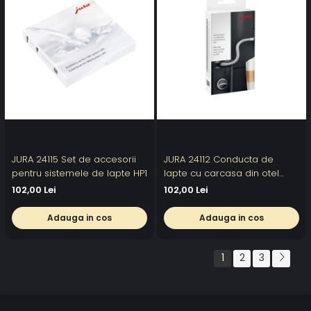
JURA 24115 Set de accesorii
JURA 24112 Conducta de
pentru sistemele de lapte HP1
lapte cu carcasa din otel
inoxidabil HP1
102,00 Lei
102,00 Lei
Adauga in cos
Adauga in cos
1
2
3