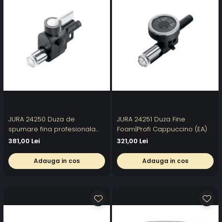
JURA 24250 Duza de
JURA 24251 Duza Fine
spumare fina profesionala
Foam|Profi Cappuccino (EA)
G2
381,00 Lei
321,00 Lei
Adauga in cos
Adauga in cos