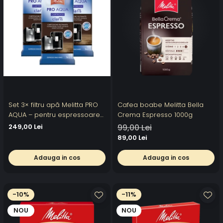
Set 3× filtru apă Melitta PRO
Cafea boabe Melitta Bella
AQUA – pentru espressoare
Crema Espresso 1000g
automate
249,00 Lei
99,00 Lei
89,00 Lei
Adauga in cos
Adauga in cos
-10%
-11%
NOU
NOU