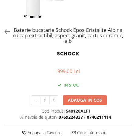
Aspiratoare verticale
Apiratoare cu sac
Aspiratoare fara sac
Ingrijirea rufelor si a vaselor
Baterie bucatarie Schock Epos Cristalite Alpina
cu cap extractibil, aspect granit, cartus ceramic,
Masini de spalat vase
alb
Masini de spalat rufe
Masini de spalat rufe cu uscator
Uscatoare de rufe
999,00 Lei
IN STOC
ADAUGA IN COS
Cod Produs:
540120ALPI
Ai nevoie de ajutor?
0769224337
/
0740211114
Adauga la Favorite
Cere informatii