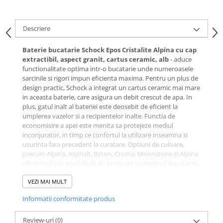
Descriere
Baterie bucatarie Schock Epos Cristalite Alpina cu cap
extractibil, aspect granit, cartus ceramic, alb
- aduce
functionalitate optima intr-o bucatarie unde numeroasele
sarcinile si rigori impun eficienta maxima. Pentru un plus de
design practic, Schock a integrat un cartus ceramic mai mare
in aceasta baterie, care asigura un debit crescut de apa. In
plus, gatul inalt al bateriei este deosebit de eficient la
umplerea vazelor si a recipientelor inalte. Functia de
economisire a apei este menita sa protejeze mediul
inconjurator, in timp ce confortul la utilizare inseamna si
usurinta fara precedent la curatare. Optiuni de culoare,
precum Alpina, Asphalt, Beton, Croma, Moonstone și Alpina
ofera multiple posibilitati de integrare in designul bucatariei,
precum si optiuni diverse de potrivire cu modele de
chiuvete din granit. Pachetul de livrare include furtunuri de
VEZI MAI MULT
legatura flexibile de 450 mm si piulita de 3⁄8" si placa de
Informatii conformitate produs
stabilitate pentru montare deosebit de usoara si sigura.
Pentru montarea bateriei este necesara o gaura de Ø 35
mm.
Review-uri
(0)