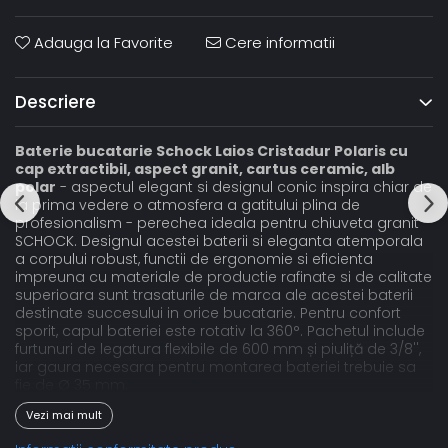
Adauga la Favorite
Cere informatii
Descriere
Baterie bucatarie Schock Laios Cristadur Polaris cu
cap extractibil, aspect granit, cartus ceramic, alb
polar
- aspectul elegant si designul conic inspira chiar de
la prima vedere o atmosfera a gatitului plina de
profesionalism - perechea ideala pentru chiuveta granit
SCHOCK. Designul acestei baterii si eleganta atemporala
a corpului robust, functii de ergonomie si eficienta
impreuna cu materiale de productie rafinate si de calitate
superioara sunt trasaturile de marca ale acestei baterii
destinate succesului in orice bucatarie. Pentru confort
sporit, capul bateriei este rotativ la 360°. Pachetul include
furtunuri de legatura flexibile de 600 mm și piuliță de 3/8'',
iar gaura necesara pentru montarea bateriei trebuie sa
fie de Ø 35 mm.
Polaris
: Ati admirat vreodata albul stralucitor al zapezilor
Vezi mai mult
de munte, acel alb mai curat si mai intens decat orice