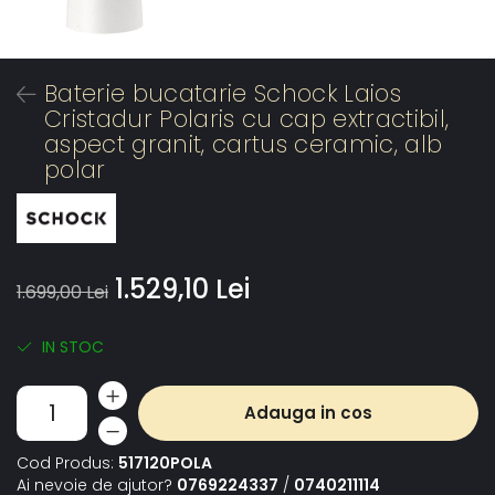
Baterie bucatarie Schock Laios
Cristadur Polaris cu cap extractibil,
aspect granit, cartus ceramic, alb
polar
1.529,10 Lei
1.699,00 Lei
IN STOC
Adauga in cos
Cod Produs:
517120POLA
Ai nevoie de ajutor?
0769224337
/
0740211114