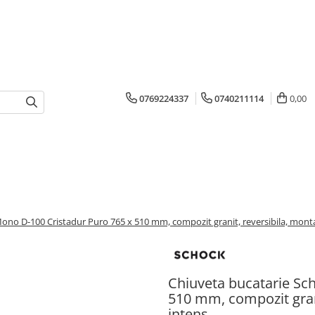
0769224337
0740211114
0,00
ono D-100 Cristadur Puro 765 x 510 mm, compozit granit, reversibila, monta
Chiuveta bucatarie Sc
510 mm, compozit grani
intens