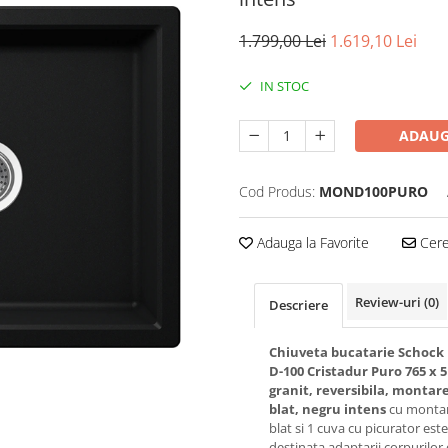
1.799,00 Lei
1.619,10 Lei
IN STOC
ADAUG
Cod Produs:
MOND100PURO
Adauga la Favorite
Cere 
Review-uri
(0)
Descriere
Chiuveta bucatarie Schoc
D-100 Cristadur Puro 765 x 
granit, reversibila, montar
blat, negru intens
cu monta
blat si 1 cuva cu picurator este
destinata adaptarii corpurilor