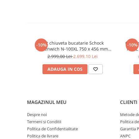
Set chiuveta bucatarie Schock
Chiuve
-10%
-10%
Greenwich N-100XL 750 x 456 mm
100XL
Cristadur Puro, negru intens cu parti
negru
2.999,00 Lei
2.699,10 Lei
vizibile si baterie bucatarie Schock
Kavus cu cap extractibil Puro
ADAUGA IN COS
MAGAZINUL MEU
CLIENTI
Despre noi
Metode de
Termeni si Conditii
Politica d
Politica de Confidentialitate
Garantia 
Politica de livrare
ANPC