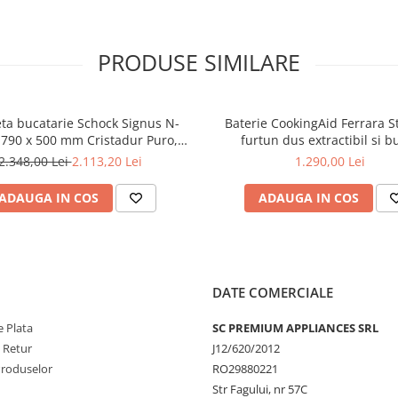
ecologice si sunt fabricate excl
Germania respectand standar
calitate extrem de riguroase.
PRODUSE SIMILARE
Producator
Schock Ger
Culoare
Puro
ta bucatarie Schock Signus N-
Baterie CookingAid Ferrara S
Material
CRISTADUR
 790 x 500 mm Cristadur Puro,
furtun dus extractibil si b
 intens cu parti vizibile Puro
schimbare dus/jet, culoare ino
2.348,00 Lei
2.113,20 Lei
1.290,00 Lei
Montare
Pe blat
Dimensiune
765 x 510 
ADAUGA IN COS
ADAUGA IN COS
chiuveta
Adancime
195 mm
cuva
DATE COMERCIALE
Dimensiune
745 x 490 
decupaj
 Plata
SC PREMIUM APPLIANCES SRL
Dimensiune
Minimum 50
e Retur
J12/620/2012
corp
Produselor
RO29880221
Reversibila
Da
Str Fagului, nr 57C