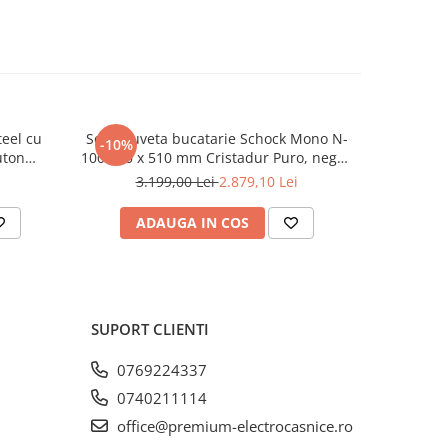
usiv in
de de
many
teel cu
Set chiuveta bucatarie Schock Mono N-
Set c
-10%
-10%
uton
100 570 x 510 mm Cristadur Puro, negru
Greenw
x periat
intens cu parti vizibile si baterie
Cristadur
3.199,00 Lei
2.879,10 Lei
3.
bucatarie Schock Kavus cu cap
vizibile
extractibil Puro
Kavus
mm
ADAUGA IN COS
AD
mm
SUPORT CLIENTI
0769224337
 cm
0740211114
office@premium-electrocasnice.ro