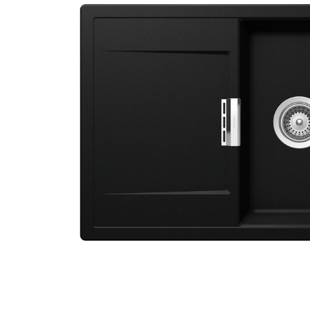
Aspiratoare verticale
Apiratoare cu sac
Aspiratoare fara sac
Ingrijirea rufelor si a vaselor
Masini de spalat vase
Masini de spalat rufe
Masini de spalat rufe cu uscator
Uscatoare de rufe