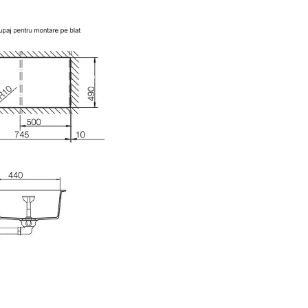
mai puternica de negru existe
piata. Acesta este negrul adan
imbina misterul, eleganta si
modernitatea atemporala.
Profunzimea acestei nuante re
perfect suprafata fina la atinge
ideala pentru un spatiu discre
extrem de stilat. Intensitate d
neegalat, menita sa atraga ate
asupra detaliilor esentiale.
SCHOCK
este inventatorul chi
din granit si este unul din
producatorii de top la nivel m
cu peste 30 de ani de experien
domeniu, prezent in peste 70 d
Peste 80% din chiuvetele de g
vandute la nivel mondial sunt
produse folosind tehnologia
dezvoltata si patentata de S
Linia de produse SCHOCK dis
chiuvete si robineti pentru fiec
si gust: modern, clasic sau rust
Toate chiuvetele SCHOCK sun
realizate din materiale durabile