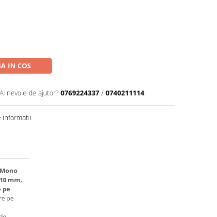
A IN COS
Ai nevoie de ajutor?
0769224337
/
0740211114
informatii
k Mono
510 mm,
e pe
re pe
 de