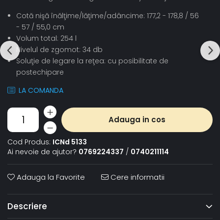
Cotă nişă înălţime/lăţime/adâncime: 177,2 - 178,8 / 56
- 57 / 55,0 cm
Volum total: 254 l
Nivelul de zgomot: 34 db
Soluţie de legare la reţea: cu posibilitate de
postechipare
LA COMANDA
Adauga in cos
Cod Produs:
ICNd 5133
Ai nevoie de ajutor?
0769224337
/
0740211114
Adauga la Favorite
Cere informatii
Descriere