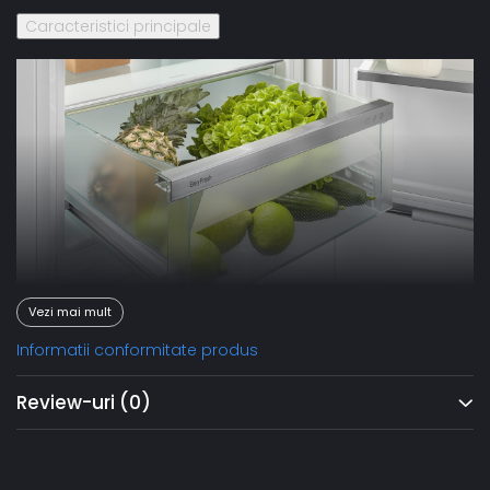
Caracteristici principale
Vezi mai mult
Informatii conformitate produs
EasyFresh
Review-uri
(0)
EasyFresh-Safe garantează prospeţimea pieţei în casa
dumneavoastră. Fie că este vorba de fructe neambalate,
legume sau fructe: aici se depozitează totul optim.
Datorită sigiliului etanş, produsele alimentare ridică