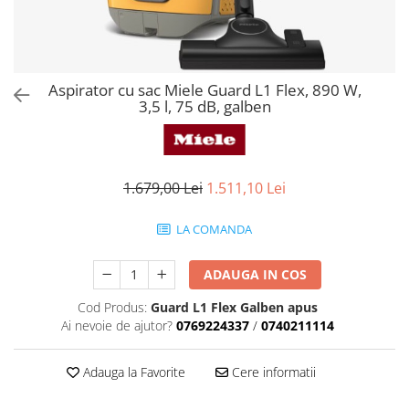
Aspiratoare verticale
Apiratoare cu sac
Aspiratoare fara sac
Ingrijirea rufelor si a vaselor
Aspirator cu sac Miele Guard L1 Flex, 890 W,
3,5 l, 75 dB, galben
Masini de spalat vase
Masini de spalat rufe
Masini de spalat rufe cu uscator
Uscatoare de rufe
1.679,00 Lei
1.511,10 Lei
LA COMANDA
ADAUGA IN COS
Cod Produs:
Guard L1 Flex Galben apus
Ai nevoie de ajutor?
0769224337
/
0740211114
Adauga la Favorite
Cere informatii