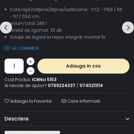
Cotă nişă înălţime/lăţime/adâncime: 177,2 - 178,8 / 56
- 57 / 55,0 cm
Volum total: 245 l
Nivelul de zgomot: 33 db
Soluţie de legare la reţea: integrat, montat fix
LA COMANDA
Adauga in cos
Cod Produs:
ICBNci 5153
Ai nevoie de ajutor?
0769224337
/
0740211114
Adauga la Favorite
Cere informatii
Descriere