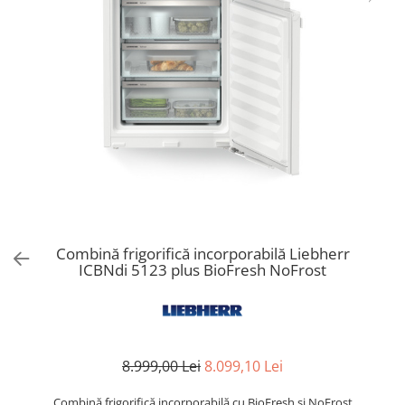
Aspiratoare verticale
Apiratoare cu sac
Aspiratoare fara sac
Ingrijirea rufelor si a vaselor
Masini de spalat vase
Masini de spalat rufe
Masini de spalat rufe cu uscator
Uscatoare de rufe
Combină frigorifică incorporabilă Liebherr
ICBNdi 5123 plus BioFresh NoFrost
8.999,00 Lei
8.099,10 Lei
Combină frigorifică incorporabilă cu BioFresh şi NoFrost