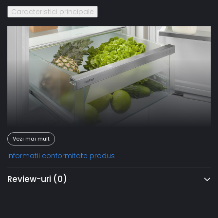
Caracteristici principale
Vezi mai mult
Informatii conformitate produs
EasyFresh
Review-uri
(0)
EasyFresh-Safe garantează prospeţimea pieţei în casa
dumneavoastră. Fie că este vorba de fructe neambalate,
legume sau fructe: aici se depozitează totul optim.
Datorită sigiliului etanş, produsele alimentare ridică