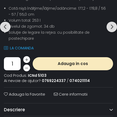
Cotă nişă înălţime/lăţime/adâncime: 177,2 - 178,8 / 56
- 57 / 55,0 cm
Volum total: 253 l
Nivelul de zgomot: 34 db
Soluţie de legare la reţea: cu posibilitate de
postechipare
LA COMANDA
Adauga in cos
Cod Produs:
ICNd 5103
Ai nevoie de ajutor?
0769224337
/
0740211114
Adauga la Favorite
Cere informatii
Descriere