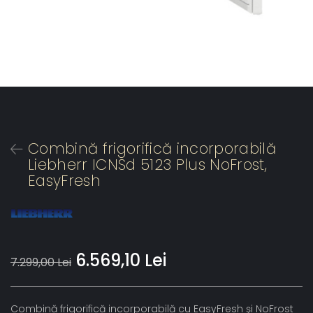
Combină frigorifică incorporabilă
Liebherr ICNSd 5123 Plus NoFrost,
EasyFresh
6.569,10 Lei
7.299,00 Lei
Combină frigorifică incorporabilă cu EasyFresh şi NoFrost