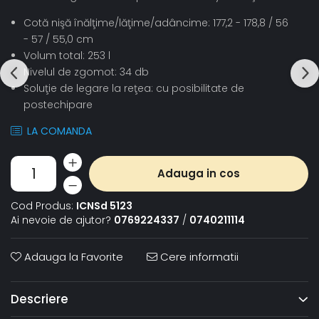
Cotă nişă înălţime/lăţime/adâncime: 177,2 - 178,8 / 56
- 57 / 55,0 cm
Volum total: 253 l
Nivelul de zgomot: 34 db
Soluţie de legare la reţea: cu posibilitate de
postechipare
LA COMANDA
Adauga in cos
Cod Produs:
ICNSd 5123
Ai nevoie de ajutor?
0769224337
/
0740211114
Adauga la Favorite
Cere informatii
Descriere