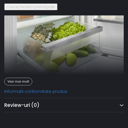
Caracteristici principale
Vezi mai mult
Informatii conformitate produs
EasyFresh
Review-uri
(0)
EasyFresh-Safe garantează prospeţimea pieţei în casa
dumneavoastră. Fie că este vorba de fructe neambalate,
legume sau fructe: aici se depozitează totul optim.
Datorită sigiliului etanş, produsele alimentare ridică