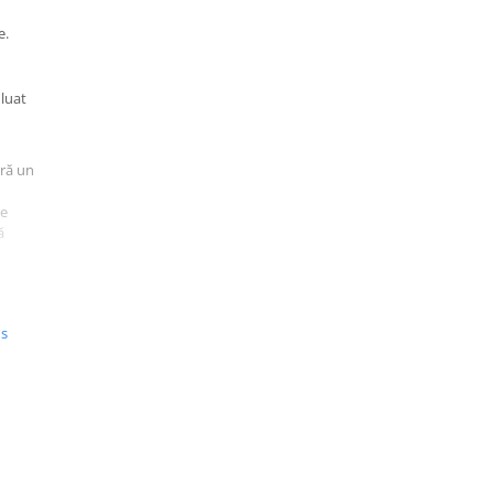
e.
 luat
ură un
te
ă
u
us
n-1.
uă