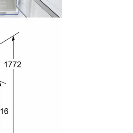
Răcire rapidă atunci când ai n
ea.
Transformă-ț
frigiderul într-un camarad rapi
răcoros!Super Cooling reduce 
temperatura la +2 C.Bucură-t
băuturi reci într-o clipită și ai
încredere în răcirea rapidă a u
porții foarte mari, fără a încălzi
celelalte bunătăți din frigider
Cooling se reîntoarce automat
setările obișnuite.
Fresh Safe 1
Depozitare separată pentru fru
legume.
Sertarul Fres