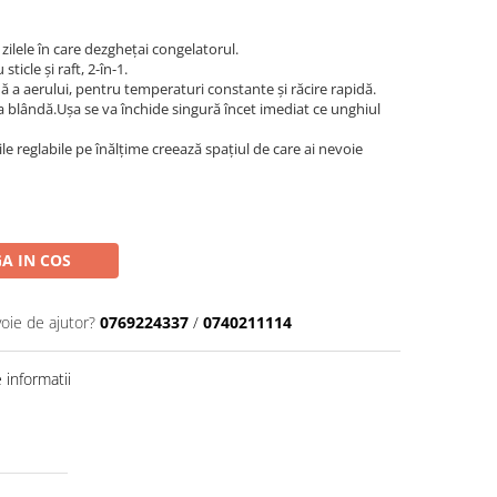
 zilele în care dezghețai congelatorul.
ticle și raft, 2-în-1.
mă a aerului, pentru temperaturi constante și răcire rapidă.
ea blândă.Ușa se va închide singură încet imediat ce unghiul
urile reglabile pe înălțime creează spațiul de care ai nevoie
A IN COS
voie de ajutor?
0769224337
/
0740211114
informatii