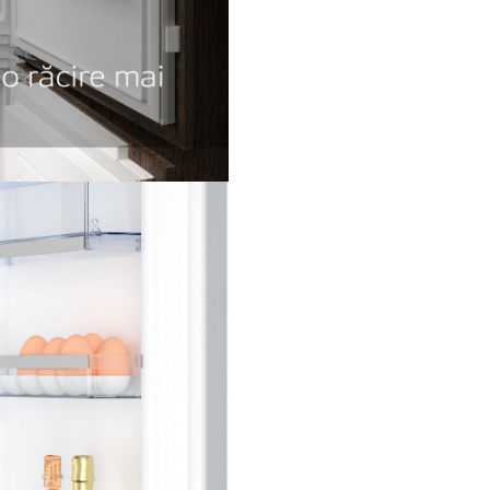
drumuri la cumpărături, ele n
niciodată la fel.De aceea, frigid
noastre răspund nevoilor tale 
schimbare.Raftul nostru flexib
pentru sticle este special gând
pentru flexibilitate.Suporturil
inovatoare sprijină sticlele și o
același timp o suprafață stabil
pentru a depozita borcanele ș
conservele în poziție verticală.
gândit pentru fiecare situație,
indiferent de modul în care îl a
Eco Air Flow
Aer proaspăt, pentru o răcire 
bună.
Sistemul nos
Air Flow tratează ingredientel
aceeași grijă cu care tu le-ai ale