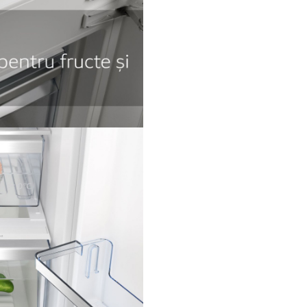
Luminile LED 
de lungă durată, răspândesc 
de sus în jos, permițându-ți 
să vezi ce se află în interior, ci 
economisești energie, deoare
luminile LED nu se
încălzesc.Frigiderele dotate 
Connect îți permit să aprinzi și
stingi luminile, cât și să reglezi
luminozitatea prin intermediu
aplicației.Aparatele compatibil
Home Connect dispun și de 
Theatre. Acesta permite lumini
se aprindă încet, pe măsură ce
deschide ușa, asigurându-se c
tu, cât și frigiderul tău străluciț
întotdeauna în cea mai bună 
Super Cooling