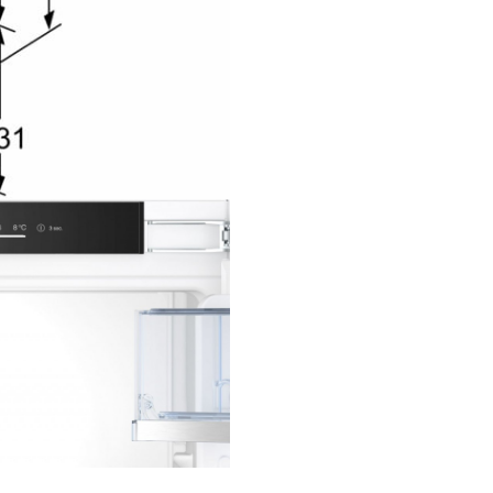
îți oferă opțiuni flexibile de
depozitareDesignul inteligent î
permite să așezi fructele și le
exact așa cum îți place.
Fresh Safe 1
<0°C>
Depozitarea ideală a alimente
proaspete.
Sertarul flexibil pentru fructe ș
legume te ajută să depozitezi
alimentele exact așa cum îți pl
plus, cu ajutorul compartimen
separat ce răcește la temperat
joase, aproape de 0°C, peștele 
carnea vor avea parte și ele de
tratament special.
PERFORMANŢĂ ŞI CO
Clasa de eficiență energetică
Volum total : 260 l