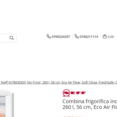
0769224337
0740211114
0,00
 Neff KI7863DD0, No Frost, 260 l, 56 cm, Eco Air Flow, Soft Close, FreshSafe, 
Combina frigorifica in
260 l, 56 cm, Eco Air F