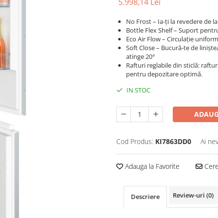
5.998,14 Lei
No Frost – Ia-ți la revedere de la
Bottle Flex Shelf – Suport pentru s
Eco Air Flow – Circulație unifor
Soft Close – Bucură-te de linișt
atinge 20°
Rafturi reglabile din sticlă: raft
pentru depozitare optimă.
IN STOC
ADAUG
Cod Produs:
KI7863DD0
Ai ne
Adauga la Favorite
Cere 
Review-uri
(0)
Descriere