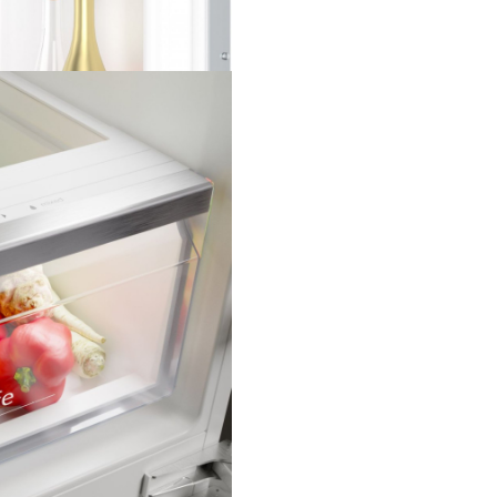
Pentru că aerul circulă în mod
uniform în frigider, menține o
temperatură constantă și ajut
alimentele să rămână delicios
proaspete.
Soft Close
Răcoare în mișcare.
Știm că gestur
sunt cele care aduc fericirea zi
zi.Permite ușii să se închidă înc
silențios, fără a o împinge sau 
vreun brânci.În momentul în c
frigiderului ajunge la un unghi 
aceasta se închide ușor singur
Tehnologia noastră Soft Close
balamale plate adaugă silențio
depozitării prețioaselor tale a
Lumină LED
Iluminează-ți frigiderul.