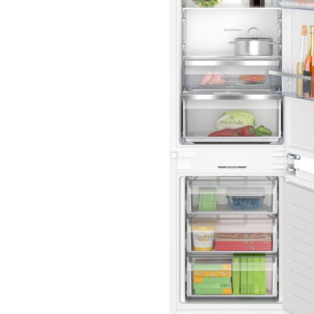
Aspiratoare verticale
Apiratoare cu sac
Aspiratoare fara sac
Ingrijirea rufelor si a vaselor
Masini de spalat vase
Masini de spalat rufe
Masini de spalat rufe cu uscator
Uscatoare de rufe