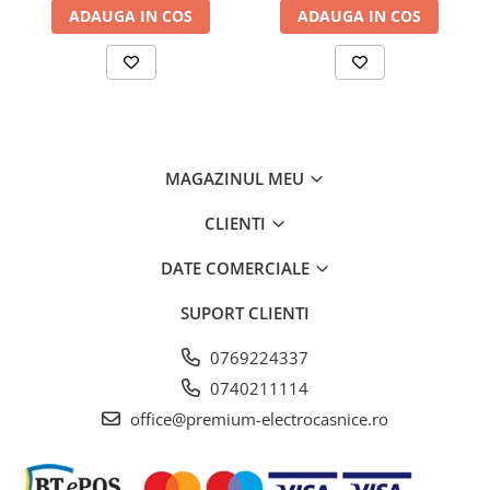
ADAUGA IN COS
ADAUGA IN COS
Control electronic, Argintiu
BioFresh cu HydroBreeze
Doriţi să refrigeraţi fructele şi legumele ca profesioniştii?
HydroBreeze vă va încânta: Ceaţa rece, împreună cu
temperatura din Safe puțin peste 0 °C, oferă produselor
alimentare un plus pentru o valabilitate mai lungă. Şi asigură
un efect Wow optic. HydroBreeze se activează la fiecare 90
minute pentru 4 secunde şi pentru 8 secunde la deschiderea
MAGAZINUL MEU
uşii.
CLIENTI
DATE COMERCIALE
SUPORT CLIENTI
0769224337
0740211114
office@premium-electrocasnice.ro
Fructe & legume mereu