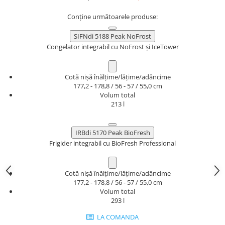
Conține următoarele produse:
SIFNdi 5188 Peak NoFrost
Congelator integrabil cu NoFrost și IceTower
Cotă nişă înălţime/lăţime/adâncime
177,2 - 178,8 / 56 - 57 / 55,0 cm
Volum total
213 l
IRBdi 5170 Peak BioFresh
Frigider integrabil cu BioFresh Professional
Cotă nişă înălţime/lăţime/adâncime
177,2 - 178,8 / 56 - 57 / 55,0 cm
Volum total
293 l
LA COMANDA