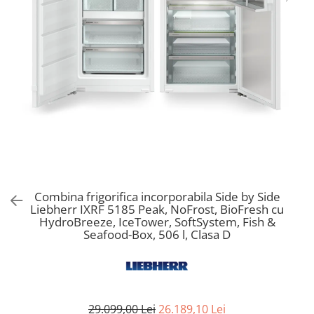
Aspiratoare verticale
Apiratoare cu sac
Aspiratoare fara sac
Ingrijirea rufelor si a vaselor
Masini de spalat vase
Masini de spalat rufe
Masini de spalat rufe cu uscator
Uscatoare de rufe
Combina frigorifica incorporabila Side by Side
Liebherr IXRF 5185 Peak, NoFrost, BioFresh cu
HydroBreeze, IceTower, SoftSystem, Fish &
Seafood-Box, 506 l, Clasa D
29.099,00 Lei
26.189,10 Lei