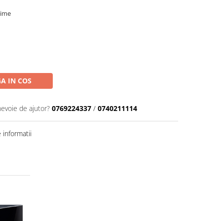
cime
A IN COS
nevoie de ajutor?
0769224337
/
0740211114
informatii