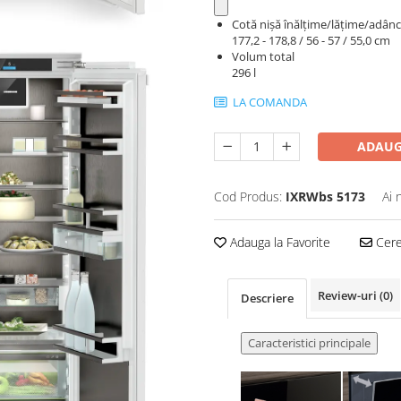
Cotă nişă înălţime/lăţime/adân
177,2 - 178,8 / 56 - 57 / 55,0 cm
Volum total
296 l
LA COMANDA
ADAUG
Cod Produs:
IXRWbs 5173
Ai 
Adauga la Favorite
Cere 
Review-uri
(0)
Descriere
Caracteristici principale