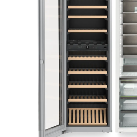
Aspiratoare verticale
Apiratoare cu sac
Aspiratoare fara sac
Ingrijirea rufelor si a vaselor
Masini de spalat vase
Masini de spalat rufe
Masini de spalat rufe cu uscator
Uscatoare de rufe