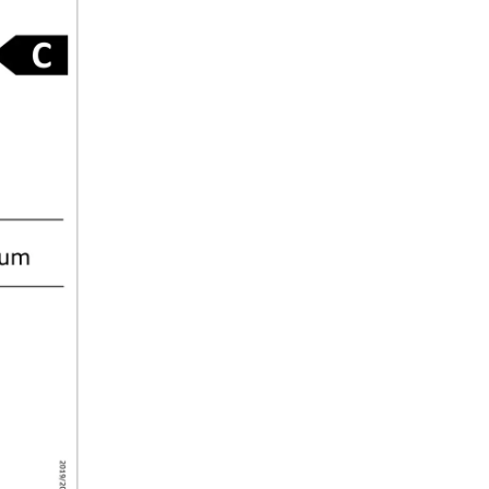
Două zone
Bucurați-vă de cea mai bună v
de vinuri, cu sistemul nostru 
zone. Fiecare zonă poate fi reg
precizie între +5 °C și +20 °C,
asigurând, într-un singur apara
maturizare grațioasă sau o pr
pentru servire oricând atât p
vinurile dumneavoastră roșii, c
pentru cele albe. Această inov
oferă flexibilitate și comoditate
sunteți un colecționar de vinu
experimentat sau un începăto