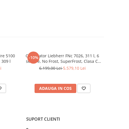
eaţa
a din
s pentru
gură un
Ire 5100
Congelator Liebherr FNc 7026, 311 l, 6
Combina
 se
-10%
-10%
 309 l
sertare, No Frost, SuperFrost, Clasa C,
LIEBHERR
 pentru
FrostProtect, Touch Display, H 165.5 cm,
193.8 
 la
i
6.199,00 Lei
5.579,10 Lei
14.
Alb
BioFresh
ADAUGA IN COS
P
SUPORT CLIENTI