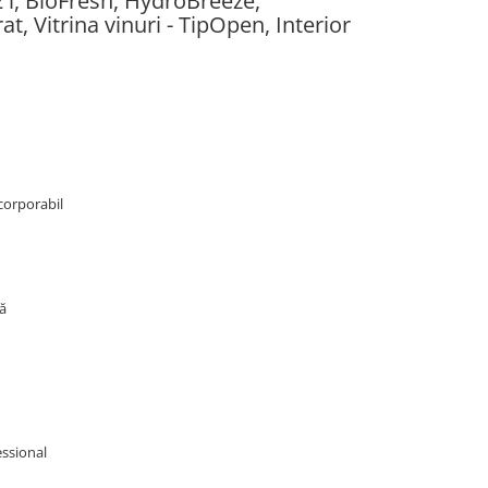
 l, BioFresh, HydroBreeze,
, Vitrina vinuri - TipOpen, Interior
corporabil
ă
essional