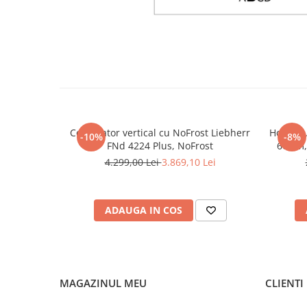
Congelator vertical cu NoFrost Liebherr
Hota gr
-10%
-8%
FNd 4224 Plus, NoFrost
60 cm,
viteze 
4.299,00 Lei
3.869,10 Lei
lavabil,
C
ADAUGA IN COS
MAGAZINUL MEU
CLIENTI