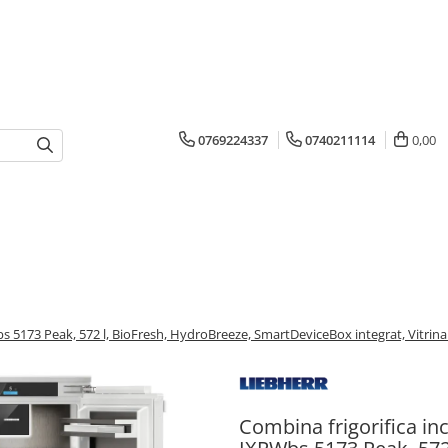
0769224337
0740211114
0,00
s 5173 Peak, 572 l, BioFresh, HydroBreeze, SmartDeviceBox integrat, Vitrina v
Combina frigorifica in