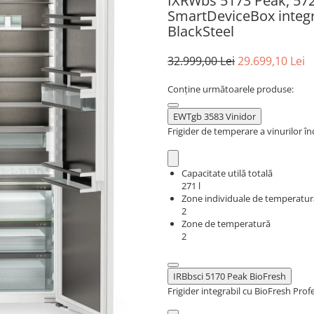
IXRWbs 5173 Peak, 572
SmartDeviceBox integrat
BlackSteel
32.999,00 Lei
29.699,10 Lei
Conține următoarele produse:
EWTgb 3583 Vinidor
Frigider de temperare a vinurilor în
Capacitate utilă totală
271 l
Zone individuale de temperatur
2
Zone de temperatură
2
IRBbsci 5170 Peak BioFresh
Frigider integrabil cu BioFresh Prof