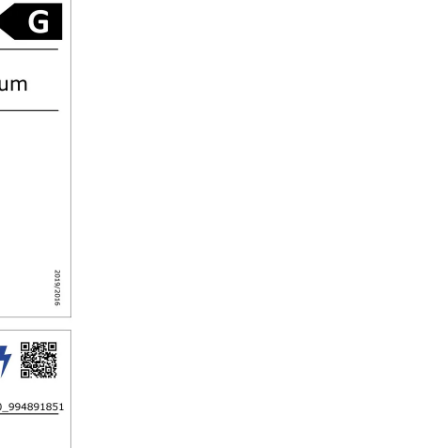
BioFresh
Professional
Sertarul BioFresh Professional
alimentelor un plus de prosp
pentru o durată de depozitar
lungă - inclusiv efectul wow: D
HydroBreeze, o peliculă de ap
acoperă fructele și legumele c
balsam protector. În combinaț
temperatură de puțin peste 0 
umiditate ridicată, fructele și
neambalate se simt ca acasă.