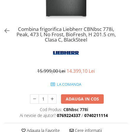
Aspiratoare verticale
Apiratoare cu sac
Aspiratoare fara sac
Ingrijirea rufelor si a vaselor
Combina frigorifica Liebherr CBNbsc 778i,
Peak, 473 l, No Frost, BioFresh, H 201.5 cm,
Masini de spalat vase
Clasa C, BlackSteel
Masini de spalat rufe
Masini de spalat rufe cu uscator
Uscatoare de rufe
15.999,00 Lei
14.399,10 Lei
LA COMANDA
ADAUGA IN COS
Cod Produs:
CBNbsc 778i
Ai nevoie de ajutor?
0769224337
/
0740211114
Adauga la Favorite
Cere informatii