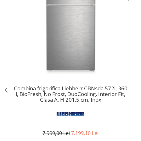
Aspiratoare verticale
Apiratoare cu sac
Aspiratoare fara sac
Ingrijirea rufelor si a vaselor
Masini de spalat vase
Masini de spalat rufe
Masini de spalat rufe cu uscator
Uscatoare de rufe
Combina frigorifica Liebherr CBNsda 572i, 360
l, BioFresh, No Frost, DuoCooling, Interior Fit,
Clasa A, H 201.5 cm, Inox
7.999,00 Lei
7.199,10 Lei