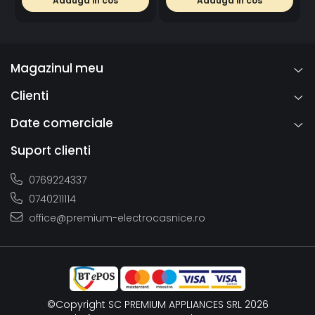
Adauga in cos
Adauga in cos
Control electronic, Argintiu
deschiderea uşii.
Magazinul meu
Clienti
Date comerciale
Suport clienti
0769224337
0740211114
office@premium-electrocasnice.ro
Fructe & legume mereu
proaspete
Salată crocantă sau căpşuni: Cele mai sensibile produse
©Copyright SC PREMIUM APPLIANCES SRL 2026
alimentare merită un loc special, pentru a rămâne