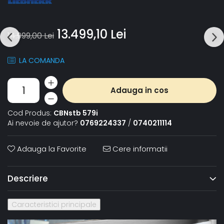
13.499,10 Lei
14.999,00 Lei
LA COMANDA
Adauga in cos
Cod Produs:
CBNstb 579i
Ai nevoie de ajutor?
0769224337
/
0740211114
Adauga la Favorite
Cere informatii
Descriere
Caracteristici principale