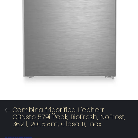
Combina frigorifica Liebherr
CBNstb 579i Peak, BioFresh, NoFrost,
362 l, 201.5 сm, Clasa B, Inox