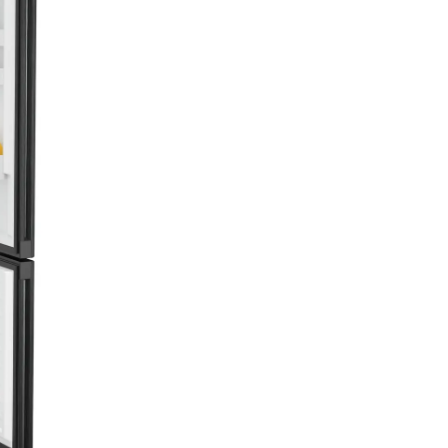
BlackSteel
Oțelul inoxidabil negru sublini
mod impresionant frumusețe
simplistă a metalului pur. Sup
BlackSteel captivează prin fini
său vertical unic și detaliile raf
conferind materialului o clarit
caracteristică și făcându-l rezis
zgârieturi și amprente. Astfel,
dumneavoastră rămâne înto
un punct de atracție.