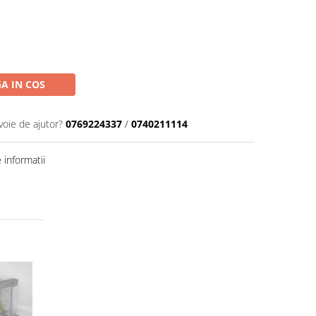
A IN COS
voie de ajutor?
0769224337
/
0740211114
informatii