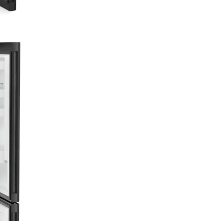
Display Touch &
Swipe
Aparatul dumneavoastră Lieb
va asculta la o atingere: Datori
display-ului Touch & Swipe op
frigiderul dumneavoastră intui
foarte simplu. Selectaţi simplu
funcţiile precum „SuperCool“ 
display-ul color prin atingere şi
La fel de uşor reglaţi şi tempe
Dacă nu operaţi activ display-
indică temperatura reală.
Informații generale despre
produs
Grupă
Combină frigorif