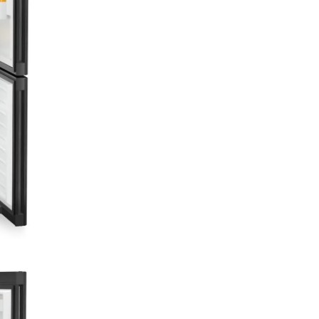
DuoCooling
DuoCooling datorită celor do
circuite separate ale agentului
frigorigen se asigura că nu o s
loc schimb de aer intre frigider
congelator. Produsele aliment
se usucă şi nu se transmite mi
Cu alte cuvinte: aruncaţi mai p
cumpăraţi mai rar, dar economi
savuraţi mai mult.
SmartDeviceBox
integrat
Aparatul dumneavoastră Lieb
află în bucătărie – dar dacă dor
acesta poate intra oricând pe
internet: SmartDeviceBox-ul i
deschide poarta pentru toate
avantajele Smart Home. Cupla
simplu, porniţi şi conectaţi ap
dumneavoastră Liebherr pri
cu reţeaua.