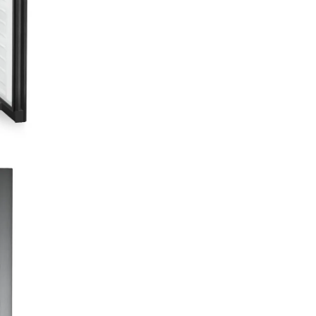
de
EasyFresh şi No
produse
GTIN
4016803127277
Series
Plus
Putere si consum
Clasa de eficienţă
C
energetică
Consumul de
0,4
energie în 24 de ore
/ 24
Consum anual de
162
energie
Clasă climatică
SN-
Nivelul de zgomot
35 d