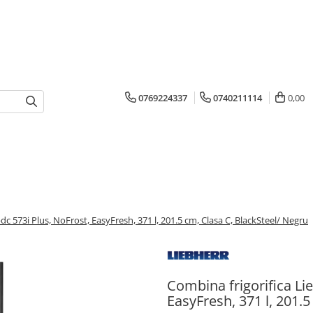
0769224337
0740211114
0,00
c 573i Plus, NoFrost, EasyFresh, 371 l, 201.5 сm, Clasa C, BlackSteel/ Negru
Combina frigorifica Li
EasyFresh, 371 l, 201.