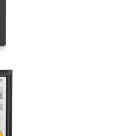
NoFrost
Când deschideţi compartimen
congelatorului, doriţi să vedeţ
produse alimentare congelate 
niciun caz gheaţă şi condens.
protejează spaţiul de congela
îngheţ nedorit, care consumă
energie şi este uneori costisito
NoFrost înseamnă: Gata cu
decongelarea laborioasă şi
consumatoare de timp a
compartimentului congelatoru
mult timp pentru alte lucruri –
economisirea banilor.