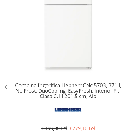
Aspiratoare verticale
Apiratoare cu sac
Aspiratoare fara sac
Ingrijirea rufelor si a vaselor
Masini de spalat vase
Masini de spalat rufe
Masini de spalat rufe cu uscator
Uscatoare de rufe
Combina frigorifica Liebherr CNc 5703, 371 l,
No Frost, DuoCooling, EasyFresh, Interior Fit,
Clasa C, H 201.5 cm, Alb
4.199,00 Lei
3.779,10 Lei