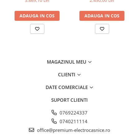
3.869,10 Lei
2.450,00 Lei
de aluminiu lavabil, Putere
de absorbtie - 750 mc/h,
NoFrost
ADAUGA IN COS
ADAUGA IN COS
Control electronic, Argintiu
Când deschideţi compartimentul congelatorului, doriţi să
vedeţi produse alimentare congelate – dar în niciun caz
gheaţă şi condens. NoFrost protejează spaţiul de congelare
de îngheţ nedorit, care consumă multă energie şi este
uneori costisitoare. NoFrost înseamnă: Gata cu
decongelarea laborioasă şi consumatoare de timp a
compartimentului congelatorului, mai mult timp pentru alte
MAGAZINUL MEU
lucruri – economisirea banilor.
CLIENTI
DATE COMERCIALE
SUPORT CLIENTI
0769224337
0740211114
office@premium-electrocasnice.ro