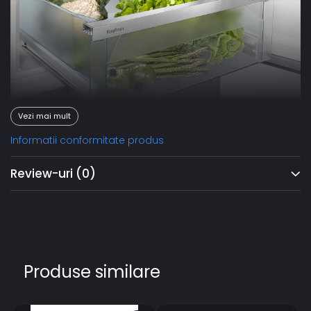
Vezi mai mult
Informatii conformitate produs
EasyFresh
Review-uri
(0)
Sertarul EasyFresh garantează prospeţimea pieţei în casa
dumneavoastră. Fie că este vorba de fructe neambalate,
legume sau fructe: aici se depozitează totul optim.
Datorită sigiliului etanş, produsele alimentare ridică
umiditatea din Safe. Astfel produsele alimentare rămân
proaspete un timp mai lung.
Produse similare