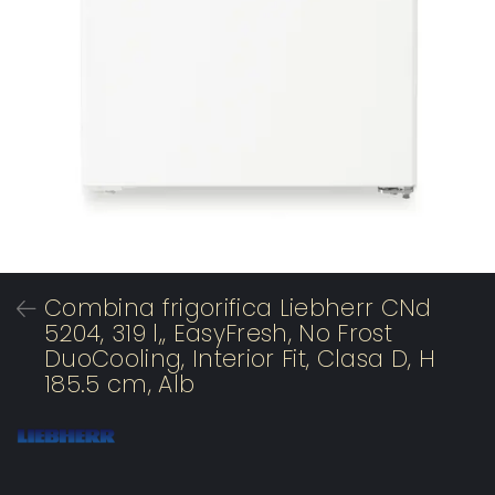
Combina frigorifica Liebherr CNd
5204, 319 l,, EasyFresh, No Frost
DuoCooling, Interior Fit, Clasa D, H
185.5 cm, Alb