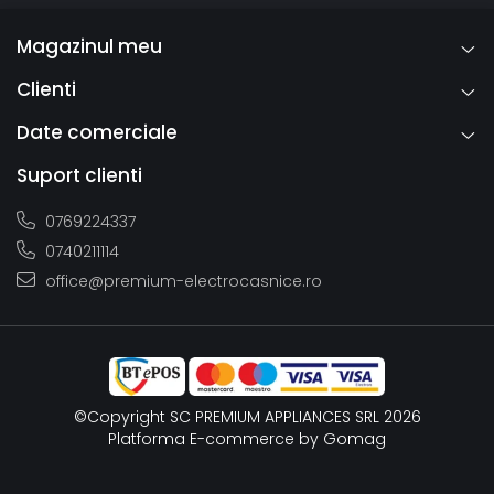
Magazinul meu
Clienti
Date comerciale
Suport clienti
0769224337
0740211114
office@premium-electrocasnice.ro
DuoCooling
DuoCooling datorită celor două circuite separate ale
agentului frigorigen se asigura că nu o să aibă loc schimb
de aer intre frigider si congelator. Produsele alimentare nu
se usucă şi nu se transmite mirosul. Cu alte cuvinte:
©Copyright SC PREMIUM APPLIANCES SRL 2026
aruncaţi mai puţin, cumpăraţi mai rar, dar economisiţi şi
Platforma E-commerce by Gomag
savuraţi mai mult.