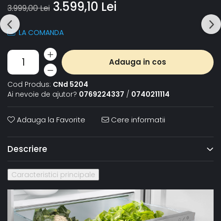
3.599,10 Lei
3.999,00 Lei
LA COMANDA
Adauga in cos
Cod Produs:
CNd 5204
Ai nevoie de ajutor?
0769224337
/
0740211114
Adauga la Favorite
Cere informatii
Descriere
Caracteristici principale