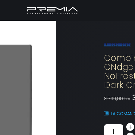
Combina
CNdgc 
NoFrost
Dark G
3.799,00 Lei
LA COMAN