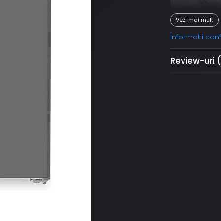
Vezi mai mult
Informatii co
Review-uri
EasyF
Sertarul Easy
dumneavoastră
sau fructe: aic
produsele alim
alimentare ră