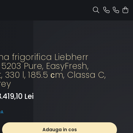
 frigorifica Liebherr
5203 Pure, EasyFresh,
, 330 l, 185.5 сm, Classa C,
rey
3.419,10 Lei
DA
Adauga in cos