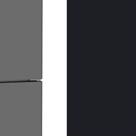
DuoCo
DuoCooling dat
frigorigen se 
si congelator.
mirosul. Cu al
economisiţi şi