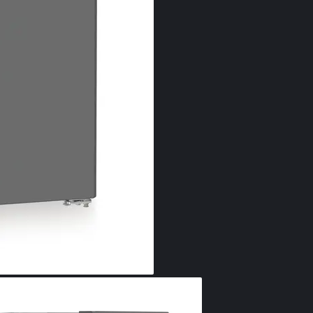
Smart
posibi
Doriţi să fiţi 
dumneavoastră 
cu un SmartDe
Liebherr pe in
paşi simpli şi