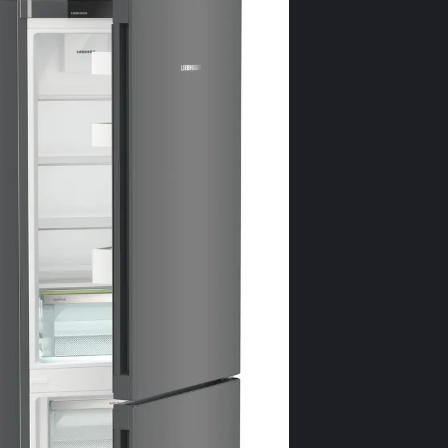
posibilităţilor d
Interio
Completați de
noastre de ref