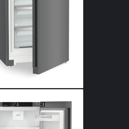
ușa iese în af
mânerul tip p
bucătăriei dum
principală.
Siste