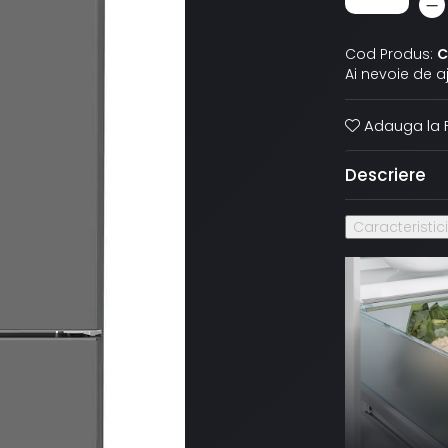
Cod Produs:
C
Ai nevoie de a
Adauga la F
Descriere
Caracteristic