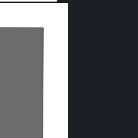
NoFro
Când deschideţ
produse alime
NoFrost protej
consumă multă 
înseamnă: Ga
timp a compart
lucruri – econ