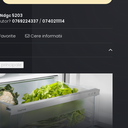
Ndgc 5203
jutor?
0769224337
/
0740211114
avorite
Cere informatii
i principale