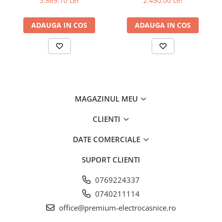
3.869,10 Lei
2.450,00 Lei
de aluminiu lavabil, Putere
de absorbtie - 750 mc/h,
NoFrost
ADAUGA IN COS
ADAUGA IN COS
Control electronic, Argintiu
Când deschideţi compartimentul congelatorului, doriţi să
vedeţi produse alimentare congelate – dar în niciun caz
gheaţă şi condens. NoFrost protejează spaţiul de congelare
de îngheţ nedorit, care consumă multă energie şi este
uneori costisitoare. NoFrost înseamnă: Gata cu
decongelarea laborioasă şi consumatoare de timp a
compartimentului congelatorului, mai mult timp pentru alte
MAGAZINUL MEU
lucruri – economisirea banilor.
CLIENTI
DATE COMERCIALE
SUPORT CLIENTI
0769224337
0740211114
office@premium-electrocasnice.ro