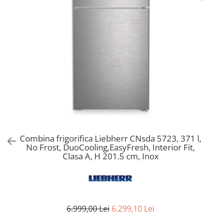
Aspiratoare verticale
Apiratoare cu sac
Aspiratoare fara sac
Ingrijirea rufelor si a vaselor
Masini de spalat vase
Masini de spalat rufe
Masini de spalat rufe cu uscator
Uscatoare de rufe
Combina frigorifica Liebherr CNsda 5723, 371 l,
No Frost, DuoCooling,EasyFresh, Interior Fit,
Clasa A, H 201.5 cm, Inox
6.999,00 Lei
6.299,10 Lei