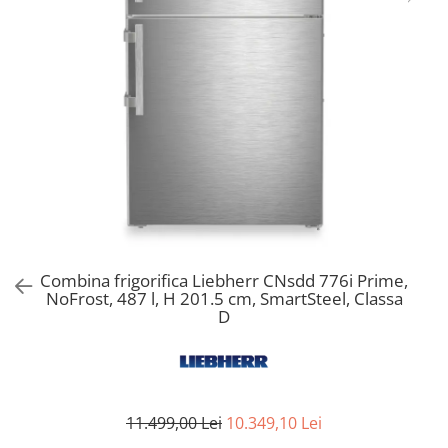
Aspiratoare verticale
Apiratoare cu sac
Aspiratoare fara sac
Ingrijirea rufelor si a vaselor
Masini de spalat vase
Masini de spalat rufe
Masini de spalat rufe cu uscator
Uscatoare de rufe
Combina frigorifica Liebherr CNsdd 776i Prime,
NoFrost, 487 l, H 201.5 cm, SmartSteel, Classa
D
11.499,00 Lei
10.349,10 Lei