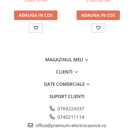
3.869,10 Lei
2.450,00 Lei
de aluminiu lavabil, Putere
de absorbtie - 750 mc/h,
NoFrost
ADAUGA IN COS
ADAUGA IN COS
Control electronic, Argintiu
Când deschideţi compartimentul congelatorului, doriţi să
vedeţi produse alimentare congelate – dar în niciun caz
gheaţă şi condens. NoFrost protejează spaţiul de congelare
de îngheţ nedorit, care consumă multă energie şi este
uneori costisitoare. NoFrost înseamnă: Gata cu
decongelarea laborioasă şi consumatoare de timp a
compartimentului congelatorului, mai mult timp pentru alte
MAGAZINUL MEU
lucruri – economisirea banilor.
CLIENTI
DATE COMERCIALE
SUPORT CLIENTI
0769224337
0740211114
office@premium-electrocasnice.ro