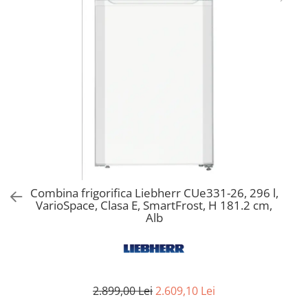
Aspiratoare verticale
Apiratoare cu sac
Aspiratoare fara sac
Ingrijirea rufelor si a vaselor
Masini de spalat vase
Masini de spalat rufe
Masini de spalat rufe cu uscator
Uscatoare de rufe
Combina frigorifica Liebherr CUe331-26, 296 l,
VarioSpace, Clasa E, SmartFrost, H 181.2 cm,
Alb
2.899,00 Lei
2.609,10 Lei