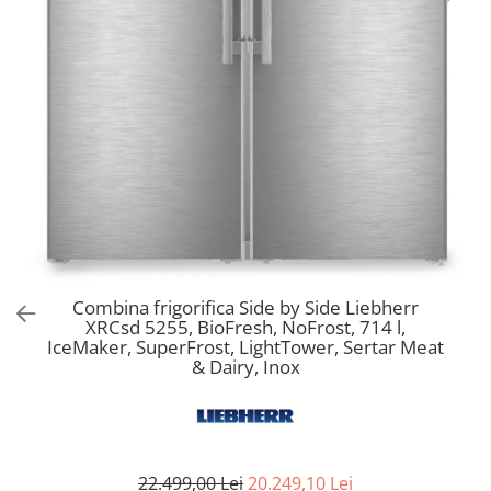
Aspiratoare verticale
Apiratoare cu sac
Aspiratoare fara sac
Ingrijirea rufelor si a vaselor
Masini de spalat vase
Masini de spalat rufe
Masini de spalat rufe cu uscator
Uscatoare de rufe
Combina frigorifica Side by Side Liebherr
XRCsd 5255, BioFresh, NoFrost, 714 l,
IceMaker, SuperFrost, LightTower, Sertar Meat
& Dairy, Inox
22.499,00 Lei
20.249,10 Lei