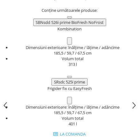
Conține următoarele produse:
SBNsdd 526i prime BioFresh NoFrost
Kombination
Dimensiuni exterioare: înălțime / lățime / adâncime
185,5 / 59,7 / 67,5 cm
Volum total
313 l
SRsdc 525i prime
Frigider fix cu EasyFresh
Dimensiuni exterioare: înălțime / lățime / adâncime
185,5 / 59,7 / 67,5 cm
Volum total
401 l
LA COMANDA