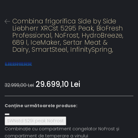
Combina frigorifica Side by Side
Liebherr XRCst 5295 Peak, BioFresh
Professional, NoFrost, HydroBreeze,
689 l, IceMaker, Sertar Meat &
Dairy, SmartSteel, InfinitySpring,
29.699,10 Lei
32.999,00 Lei
Conține următoarele produse:
SWNstd 529i peak NoFrost
Combinație cu compartiment congelator NoFrost și
compartiment de temperare a vinului