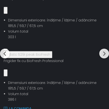
Dimensiuni exterioare: înălțime / lățime / adâncime
185,5 / 59,7 / 67,5 cm
Volum total
303 l
SRBstc 529i peak BioFresh
Frigider fix cu BioFresh Professional
Dimensiuni exterioare: înălțime / lățime / adâncime
185,5 / 59,7 / 67,5 cm
Volum total
386 l
LA COMANDA