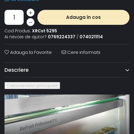
Adauga in cos
Cod Produs:
XRCst 5295
Ai nevoie de ajutor?
0769224337
/
0740211114
Adauga la Favorite
Cere informatii
Descriere
Caracteristici principale