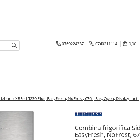
0769224337
0740211114
0,00
Liebherr XRFsd 5230 Plus, EasyFresh, NoFrost, 676 l, EasyOpen, Display tactil,
Combina frigorifica Si
EasyFresh, NoFrost, 676