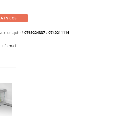
A IN COS
voie de ajutor?
0769224337
/
0740211114
informatii