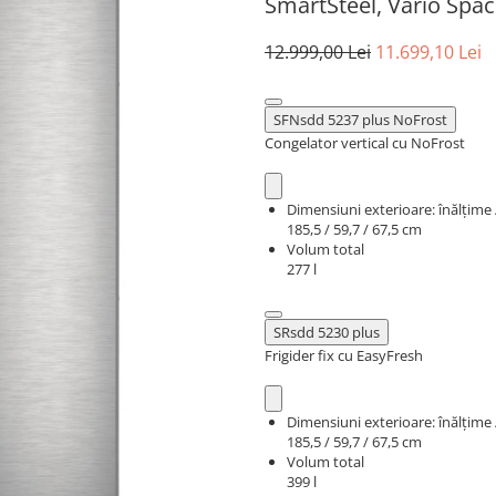
SmartSteel, Vario Spac
12.999,00 Lei
11.699,10 Lei
SFNsdd 5237 plus NoFrost
Congelator vertical cu NoFrost
Dimensiuni exterioare: înălțime
185,5 / 59,7 / 67,5 cm
Volum total
277 l
SRsdd 5230 plus
Frigider fix cu EasyFresh
Dimensiuni exterioare: înălțime
185,5 / 59,7 / 67,5 cm
Volum total
399 l