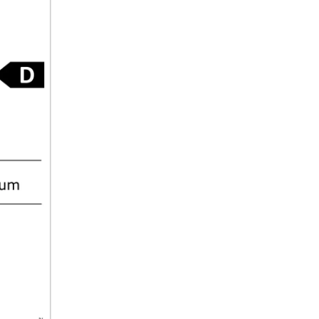
postechipare
Doriţi să fiţi echipat pentru vii
Smart Home? Aparatul
dumneavoastră Liebherr vă sp
cu plăcere: Îl puteţi postechip
SmartDeviceBox, care vă aduc
aparatul dumneavoastră Lieb
internet. SmartDeviceBox se 
încorpora în câţiva paşi simpli 
deschide deja de astăzi între
a posibilităţilor digitale.
SmartSteel
Datorită suprafeței SmartSteel
limbajul de design purist al ap