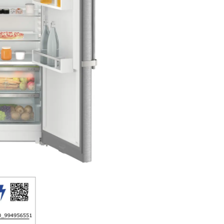
produse alimentare congelate 
niciun caz gheaţă şi condens.
protejează spaţiul de congela
îngheţ nedorit, care consumă
energie şi este uneori costisito
NoFrost înseamnă: Gata cu
decongelarea laborioasă şi
consumatoare de timp a
compartimentului congelatoru
mult timp pentru alte lucruri –
economisirea banilor.
SmartDeviceBox
posibilitate de