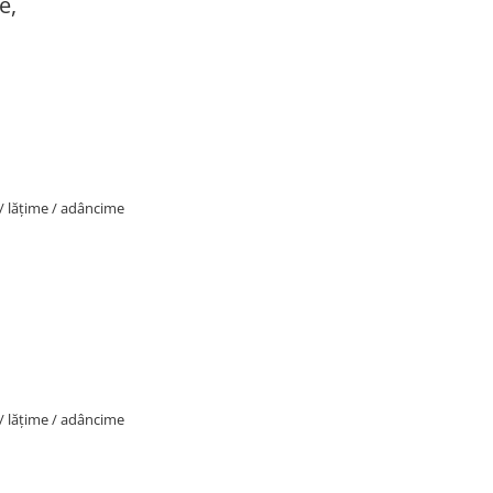
e,
 / lățime / adâncime
 / lățime / adâncime