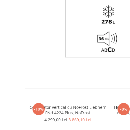
Congelator vertical cu NoFrost Liebherr
Hota gr
-10%
-8%
FNd 4224 Plus, NoFrost
60 cm,
viteze 
4.299,00 Lei
3.869,10 Lei
lavabil,
C