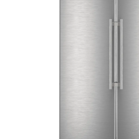
Aspiratoare verticale
Apiratoare cu sac
Aspiratoare fara sac
Ingrijirea rufelor si a vaselor
Masini de spalat vase
Masini de spalat rufe
Masini de spalat rufe cu uscator
Uscatoare de rufe