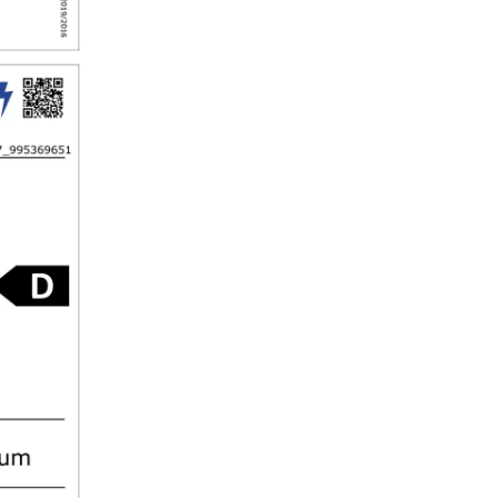
este accentul perfect pentru o
bucătărie. Finisajul orizontal s
evidență oțelul inoxidabil și îi
o strălucire mătăsoasă și o se
plăcută. Acoperirea specială r
minimum amprentele și face
suprafața rezistentă la zgârietu
Astfel, nimic nu tulbură exteri
înaltă calitate.
Display tactil
Cu adevărat emoţionant: Prin 
ul tactil operaţi aparatul
dumneavoastră Liebherr simpl
intuitiv. Pe display sunt dispu