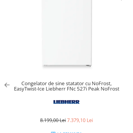
Aspiratoare verticale
Apiratoare cu sac
Aspiratoare fara sac
Ingrijirea rufelor si a vaselor
Masini de spalat vase
Masini de spalat rufe
Masini de spalat rufe cu uscator
Uscatoare de rufe
Congelator de sine statator cu NoFrost,
EasyTwist-Ice Liebherr FNc 527i Peak NoFrost
8.199,00 Lei
7.379,10 Lei