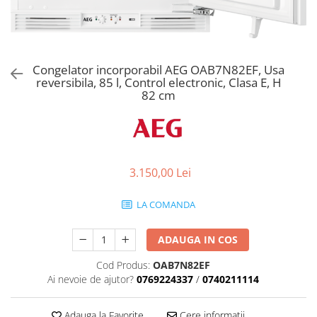
Aspiratoare verticale
Apiratoare cu sac
Aspiratoare fara sac
Ingrijirea rufelor si a vaselor
Congelator incorporabil AEG OAB7N82EF, Usa
reversibila, 85 l, Control electronic, Clasa E, H
Masini de spalat vase
82 cm
Masini de spalat rufe
Masini de spalat rufe cu uscator
Uscatoare de rufe
3.150,00 Lei
LA COMANDA
ADAUGA IN COS
Cod Produs:
OAB7N82EF
Ai nevoie de ajutor?
0769224337
/
0740211114
Adauga la Favorite
Cere informatii