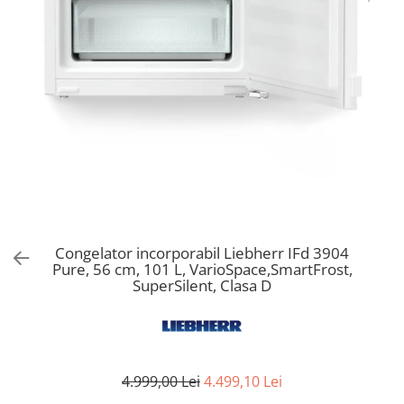
Aspiratoare verticale
Apiratoare cu sac
Aspiratoare fara sac
Ingrijirea rufelor si a vaselor
Masini de spalat vase
Masini de spalat rufe
Masini de spalat rufe cu uscator
Uscatoare de rufe
Congelator incorporabil Liebherr IFd 3904
Pure, 56 cm, 101 L, VarioSpace,SmartFrost,
SuperSilent, Clasa D
4.999,00 Lei
4.499,10 Lei