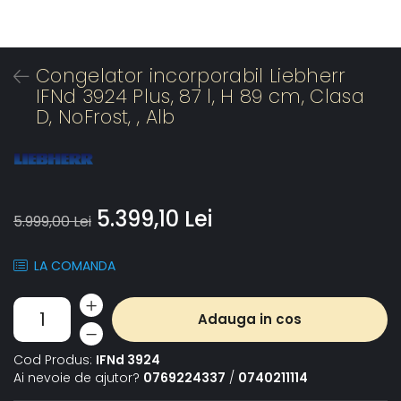
Congelator incorporabil Liebherr
IFNd 3924 Plus, 87 l, H 89 cm, Clasa
D, NoFrost, , Alb
5.399,10 Lei
5.999,00 Lei
LA COMANDA
Adauga in cos
Cod Produs:
IFNd 3924
Ai nevoie de ajutor?
0769224337
/
0740211114