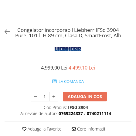
Aspiratoare verticale
Apiratoare cu sac
Aspiratoare fara sac
Ingrijirea rufelor si a vaselor
Congelator incorporabil Liebherr IFSd 3904
Pure, 101 l, H 89 cm, Clasa D, SmartFrost, Alb
Masini de spalat vase
Masini de spalat rufe
Masini de spalat rufe cu uscator
Uscatoare de rufe
4.999,00 Lei
4.499,10 Lei
LA COMANDA
ADAUGA IN COS
Cod Produs:
IFSd 3904
Ai nevoie de ajutor?
0769224337
/
0740211114
Adauga la Favorite
Cere informatii