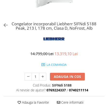
Aspiratoare verticale
Apiratoare cu sac
Aspiratoare fara sac
Ingrijirea rufelor si a vaselor
Congelator incorporabil Liebherr SIFNdi 5188
Peak, 213 l, 178 cm, Clasa D, NoFrost, Alb
Masini de spalat vase
Masini de spalat rufe
Masini de spalat rufe cu uscator
Uscatoare de rufe
14.799,00 Lei
13.319,10 Lei
LA COMANDA
ADAUGA IN COS
Cod Produs:
SIFNdi 5188
Ai nevoie de ajutor?
0769224337
/
0740211114
Adauga la Favorite
Cere informatii