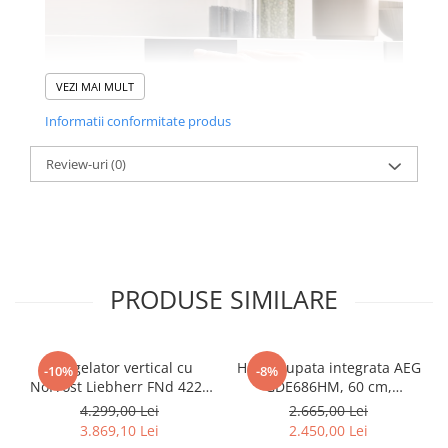
VEZI MAI MULT
Informatii conformitate produs
Review-uri
(0)
TouchControl
O ușoară atingere cu degetul și activați funcții inteligente
PRODUSE SIMILARE
precum SuperFrost sau alte funcții ascunse, chiar fără să
deschideți ușa congelatorului dumneavoastră. Atât de
simplu, dar și eficient energetic; acesta este TouchControl.
Congelator vertical cu
Hota grupata integrata AEG
-10%
-8%
NoFrost Liebherr FNd 4224
GDE686HM, 60 cm,
Plus, NoFrost
Conectivitate plita, 1 motor,
4.299,00 Lei
2.665,00 Lei
3 viteze + intensiv, 1 filtru
3.869,10 Lei
2.450,00 Lei
de aluminiu lavabil, Putere