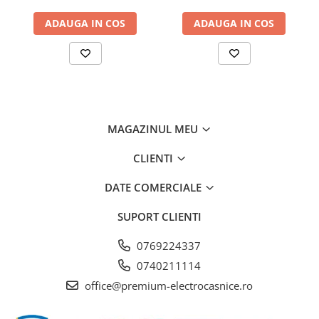
de absorbtie - 750 mc/h,
ADAUGA IN COS
ADAUGA IN COS
Control electronic, Argintiu
VarioSpace
MAGAZINUL MEU
Toate congelatoarele cu NoFrost și SmartFrost dispun de
sertare care pot fi îndepărtate comod. Așa a fost creat
VarioSpace, sistemul practic pentru spațiu suplimentar de
CLIENTI
depozitare, astfel încât se poate crea rapid spațiu chiar și
pentru alimente congelate mai mari
DATE COMERCIALE
SUPORT CLIENTI
0769224337
0740211114
office@premium-electrocasnice.ro