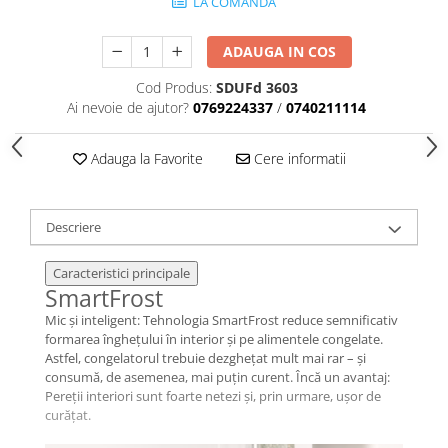
LA COMANDA
ADAUGA IN COS
Cod Produs:
SDUFd 3603
Ai nevoie de ajutor?
0769224337
/
0740211114
Adauga la Favorite
Cere informatii
Descriere
Caracteristici principale
SmartFrost
Mic și inteligent: Tehnologia SmartFrost reduce semnificativ
formarea înghețului în interior și pe alimentele congelate.
Astfel, congelatorul trebuie dezghețat mult mai rar – și
consumă, de asemenea, mai puțin curent. Încă un avantaj:
Pereții interiori sunt foarte netezi și, prin urmare, ușor de
curățat.