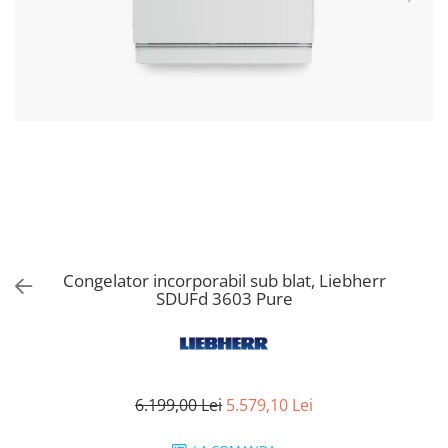
Aspiratoare verticale
Apiratoare cu sac
Aspiratoare fara sac
Ingrijirea rufelor si a vaselor
Masini de spalat vase
Masini de spalat rufe
Masini de spalat rufe cu uscator
Uscatoare de rufe
Congelator incorporabil sub blat, Liebherr
SDUFd 3603 Pure
6.199,00 Lei
5.579,10 Lei