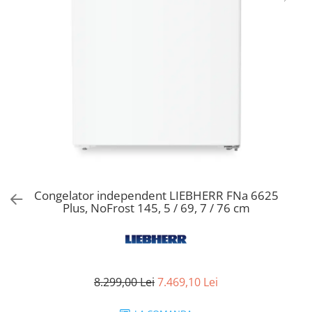
Aspiratoare verticale
Apiratoare cu sac
Aspiratoare fara sac
Ingrijirea rufelor si a vaselor
Masini de spalat vase
Masini de spalat rufe
Masini de spalat rufe cu uscator
Uscatoare de rufe
Congelator independent LIEBHERR FNa 6625
Plus, NoFrost 145, 5 / 69, 7 / 76 cm
8.299,00 Lei
7.469,10 Lei