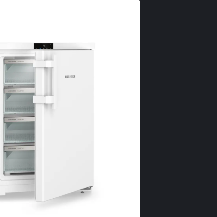
Smart
Aparatul dumne
dacă doriți, po
SmartDeviceBox
Home. Pur și si
conectați apar