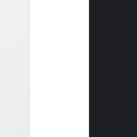
Touch
O ușoară ating
SuperFrost sau
congelatorului
energetic; ac