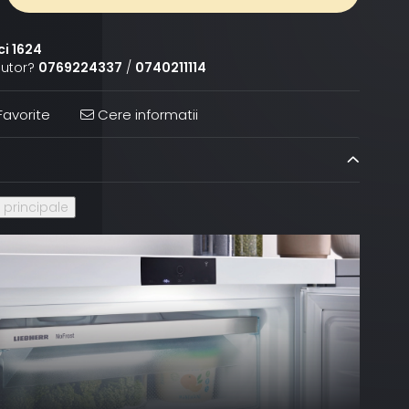
ci 1624
jutor?
0769224337
/
0740211114
avorite
Cere informatii
i principale