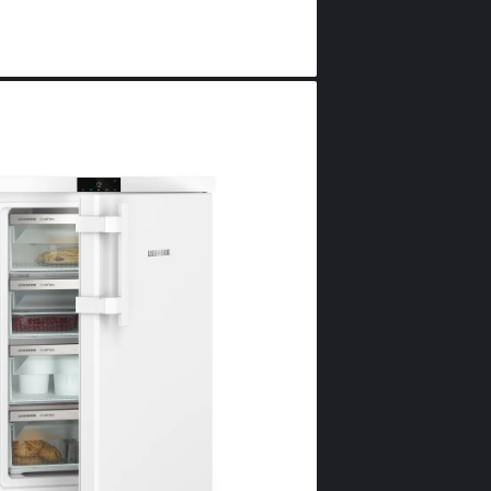
Mâner 
mecan
integr