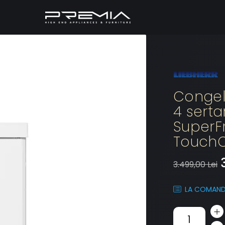
Congela
4 serta
SuperFr
TouchC
3.499,00 Lei
LA COMAN