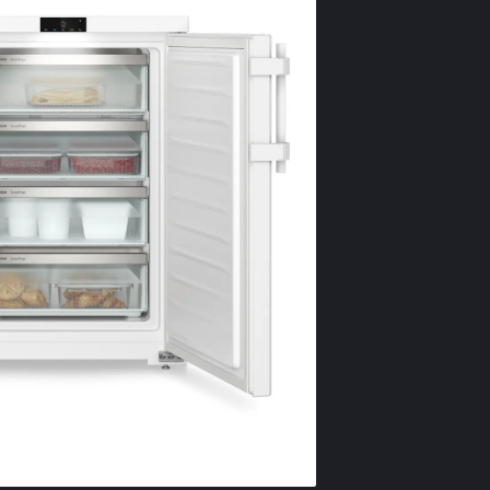
FrostP
Nu toate conge
sunt amplasate
dumneavoastră
rece, deoarec
la temperaturi