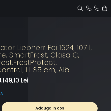
tor Liebherr Fci 1624, 107 l,
re, SmartFrost, Clasa C,
ost,FrostProtect,
ontrol, H 85 cm, Alb
3.149,10 Lei
DA
Adauga in cos