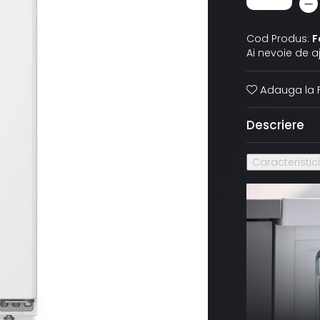
Cod Produs:
F
Ai nevoie de a
Adauga la F
Descriere
Caracteristic