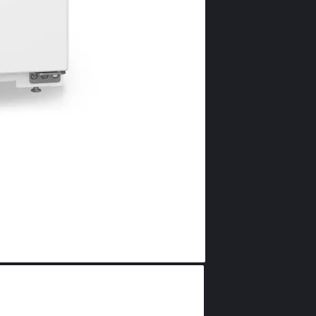
Vario
Toate congelat
cu sertare și, 
care pot fi mu
practic pentru
poate crea rap