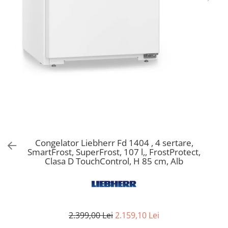
Aspiratoare verticale
Apiratoare cu sac
Aspiratoare fara sac
Ingrijirea rufelor si a vaselor
Masini de spalat vase
Masini de spalat rufe
Masini de spalat rufe cu uscator
Uscatoare de rufe
Congelator Liebherr Fd 1404 , 4 sertare,
SmartFrost, SuperFrost, 107 l,, FrostProtect,
Clasa D TouchControl, H 85 cm, Alb
2.399,00 Lei
2.159,10 Lei