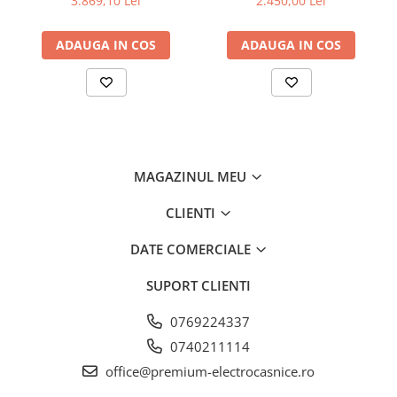
3.869,10 Lei
2.450,00 Lei
de aluminiu lavabil, Putere
de absorbtie - 750 mc/h,
ADAUGA IN COS
ADAUGA IN COS
Control electronic, Argintiu
TouchControl
O ușoară atingere cu degetul și activați funcții inteligente
precum SuperFrost sau alte funcții ascunse, chiar fără să
deschideți ușa congelatorului dumneavoastră. Atât de
simplu, dar și eficient energetic; acesta este TouchControl.
MAGAZINUL MEU
CLIENTI
DATE COMERCIALE
SUPORT CLIENTI
0769224337
0740211114
office@premium-electrocasnice.ro
VarioSpace