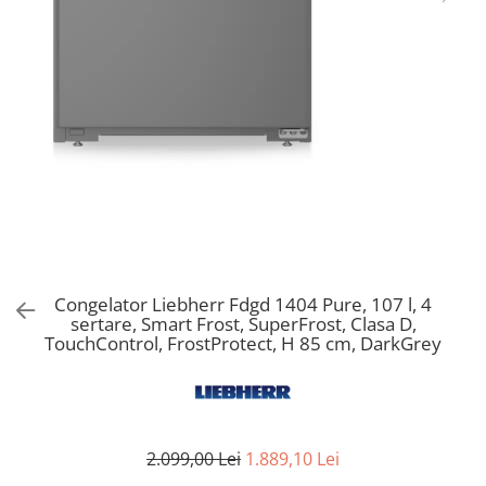
Aspiratoare verticale
Apiratoare cu sac
Aspiratoare fara sac
Ingrijirea rufelor si a vaselor
Masini de spalat vase
Masini de spalat rufe
Masini de spalat rufe cu uscator
Uscatoare de rufe
Congelator Liebherr Fdgd 1404 Pure, 107 l, 4
sertare, Smart Frost, SuperFrost, Clasa D,
TouchControl, FrostProtect, H 85 cm, DarkGrey
2.099,00 Lei
1.889,10 Lei