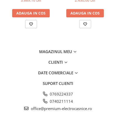
3.869,10 Lei
2.450,00 Lei
de aluminiu lavabil, Putere
de absorbtie - 750 mc/h,
ADAUGA IN COS
ADAUGA IN COS
Control electronic, Argintiu
VarioSpace
Toate congelatoarele cu funcțiile NoFrost și SmartFrost sunt
dotate cu sertare și, acolo unde este cazul, cu rafturi din
sticlă sub acestea, care pot fi mutate cu ușurință. Așa a fost
creat VarioSpace, sistemul practic pentru spațiu suplimentar
de depozitare, astfel încât se poate crea rapid spațiu chiar și
pentru alimente congelate mai mari.
MAGAZINUL MEU
CLIENTI
DATE COMERCIALE
SUPORT CLIENTI
0769224337
0740211114
office@premium-electrocasnice.ro