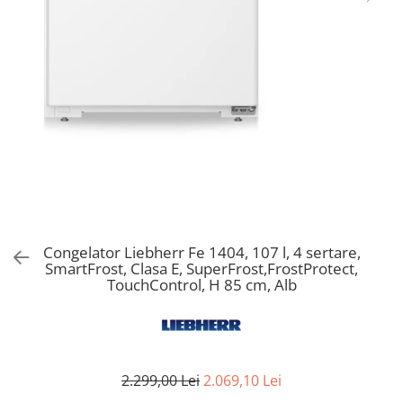
Aspiratoare verticale
Apiratoare cu sac
Aspiratoare fara sac
Ingrijirea rufelor si a vaselor
Masini de spalat vase
Masini de spalat rufe
Masini de spalat rufe cu uscator
Uscatoare de rufe
Congelator Liebherr Fe 1404, 107 l, 4 sertare,
SmartFrost, Clasa E, SuperFrost,FrostProtect,
TouchControl, H 85 cm, Alb
2.299,00 Lei
2.069,10 Lei