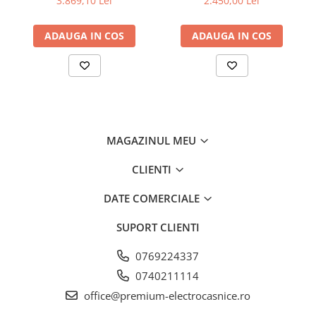
3.869,10 Lei
2.450,00 Lei
de aluminiu lavabil, Putere
de absorbtie - 750 mc/h,
ADAUGA IN COS
ADAUGA IN COS
Control electronic, Argintiu
TouchControl
O ușoară atingere cu degetul și activați funcții inteligente
precum SuperFrost sau alte funcții ascunse, chiar fără să
deschideți ușa congelatorului dumneavoastră. Atât de
simplu, dar și eficient energetic; acesta este TouchControl.
MAGAZINUL MEU
CLIENTI
DATE COMERCIALE
SUPORT CLIENTI
0769224337
0740211114
office@premium-electrocasnice.ro
VarioSpace