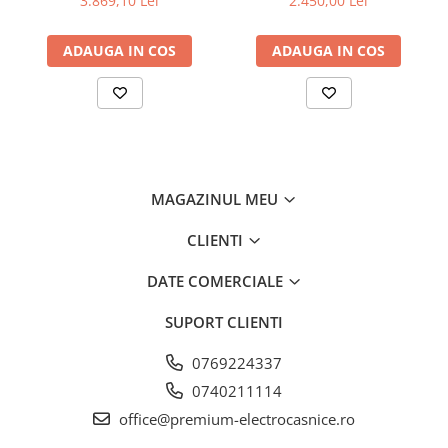
3.869,10 Lei
2.450,00 Lei
de aluminiu lavabil, Putere
de absorbtie - 750 mc/h,
ADAUGA IN COS
ADAUGA IN COS
Control electronic, Argintiu
TouchControl
O ușoară atingere cu degetul și activați funcții inteligente
precum SuperFrost sau alte funcții ascunse, chiar fără să
deschideți ușa congelatorului dumneavoastră. Atât de
simplu, dar și eficient energetic; acesta este TouchControl.
MAGAZINUL MEU
CLIENTI
DATE COMERCIALE
SUPORT CLIENTI
0769224337
0740211114
office@premium-electrocasnice.ro
VarioSpace