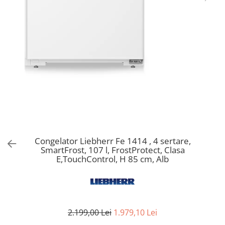
Aspiratoare verticale
Apiratoare cu sac
Aspiratoare fara sac
Ingrijirea rufelor si a vaselor
Masini de spalat vase
Masini de spalat rufe
Masini de spalat rufe cu uscator
Uscatoare de rufe
Congelator Liebherr Fe 1414 , 4 sertare,
SmartFrost, 107 l, FrostProtect, Clasa
E,TouchControl, H 85 cm, Alb
2.199,00 Lei
1.979,10 Lei