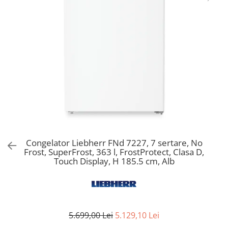
Aspiratoare verticale
Apiratoare cu sac
Aspiratoare fara sac
Ingrijirea rufelor si a vaselor
Masini de spalat vase
Masini de spalat rufe
Masini de spalat rufe cu uscator
Uscatoare de rufe
Congelator Liebherr FNd 7227, 7 sertare, No
Frost, SuperFrost, 363 l, FrostProtect, Clasa D,
Touch Display, H 185.5 cm, Alb
5.699,00 Lei
5.129,10 Lei