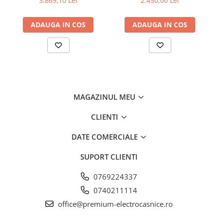
3.869,10 Lei
2.450,00 Lei
de aluminiu lavabil, Putere
de absorbtie - 750 mc/h,
ADAUGA IN COS
ADAUGA IN COS
Control electronic, Argintiu
Iluminarea cu LED a
compartimentului congelator
Atunci când deschideți sertarele din congelatorul Liebherr,
vă bucurați nu numai de aspectul alimentelor – ci şi de
iluminarea atractivă: Aceste calităţi sunt asigurate de LED-
urile puternice, durabile şi ecologice. Iluminarea face o
vedere de ansamblu asupra conţinutului mai simplă şi este
MAGAZINUL MEU
totodată un element de design unic.
CLIENTI
DATE COMERCIALE
SUPORT CLIENTI
0769224337
0740211114
office@premium-electrocasnice.ro