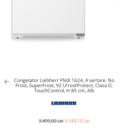
Aspiratoare verticale
Apiratoare cu sac
Aspiratoare fara sac
Ingrijirea rufelor si a vaselor
Masini de spalat vase
Masini de spalat rufe
Masini de spalat rufe cu uscator
Uscatoare de rufe
Congelator Liebherr FNdi 1624, 4 sertare, No
Frost, SuperFrost, 92 l,FrostProtect, Clasa D,
TouchControl, H 85 cm, Alb
3.499,00 Lei
3.149,10 Lei