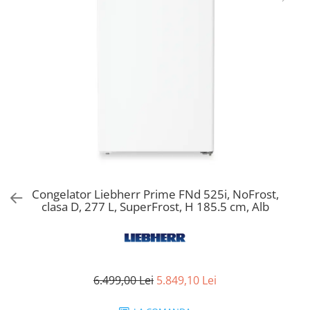
Aspiratoare verticale
Apiratoare cu sac
Aspiratoare fara sac
Ingrijirea rufelor si a vaselor
Masini de spalat vase
Masini de spalat rufe
Masini de spalat rufe cu uscator
Uscatoare de rufe
Congelator Liebherr Prime FNd 525i, NoFrost,
clasa D, 277 L, SuperFrost, H 185.5 cm, Alb
6.499,00 Lei
5.849,10 Lei