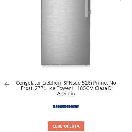
Aspiratoare verticale
Apiratoare cu sac
Aspiratoare fara sac
Ingrijirea rufelor si a vaselor
Masini de spalat vase
Masini de spalat rufe
Masini de spalat rufe cu uscator
Uscatoare de rufe
Congelator Liebherr SFNsdd 526i Prime, No
Frost, 277L, Ice Tower H 185CM Clasa D
Argintiu
CERE OFERTA