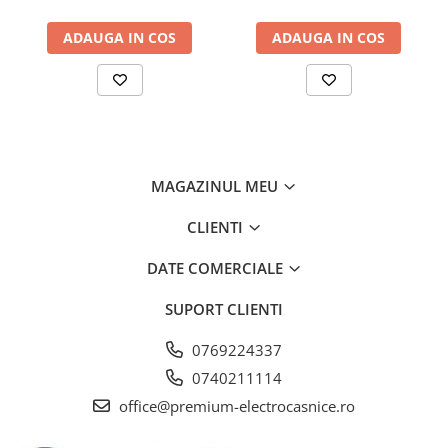
de aluminiu lavabil, Putere
de vită sau lasagna? Cu programele noastre automate,
de absorbtie - 750 mc/h,
multe preparate sunt la îndemână. Pur și simplu selectați
ADAUGA IN COS
ADAUGA IN COS
Control electronic, Argintiu
preparatul, confirmați și apăsați tasta "Start" iar cuptorul va
face restul. O comoditate care face coacerea mai dulce.
MICROUNDE ŞI MODURI DE ÎNCĂLZIRE:
Putere max. microunde: 900 W; 5 setări de putere: 90 W,
180 W, 360 W, 600 W, 900 W
MAGAZINUL MEU
Volum interior: 25 l
CLIENTI
DESIGN:
DATE COMERCIALE
Cavitate interiorară Interior din inox
SUPORT CLIENTI
CURĂŢARE ŞI ÎNTREŢINERE:
hydrolyse manual
0769224337
0740211114
CONFORT:
office@premium-electrocasnice.ro
Afișaj LED