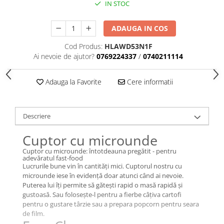
IN STOC
ADAUGA IN COS
Cod Produs:
HLAWD53N1F
Ai nevoie de ajutor?
0769224337
/
0740211114
Adauga la Favorite
Cere informatii
Descriere
Cuptor cu microunde
Cuptor cu microunde: întotdeauna pregătit - pentru
adevăratul fast-food
Lucrurile bune vin în cantități mici. Cuptorul nostru cu
microunde iese în evidență doar atunci când ai nevoie.
Puterea lui îți permite să gătești rapid o masă rapidă și
gustoasă. Sau folosește-l pentru a fierbe câțiva cartofi
pentru o gustare târzie sau a prepara popcorn pentru seara
de film.