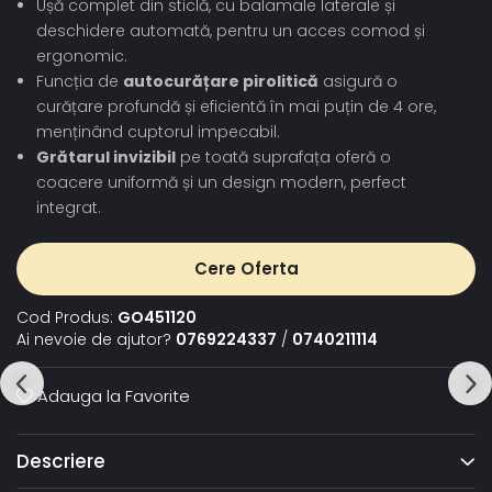
Ușă complet din sticlă, cu balamale laterale și
deschidere automată, pentru un acces comod și
ergonomic.
Funcția de
autocurățare pirolitică
asigură o
curățare profundă și eficientă în mai puțin de 4 ore,
menținând cuptorul impecabil.
Grătarul invizibil
pe toată suprafața oferă o
coacere uniformă și un design modern, perfect
integrat.
Cere Oferta
Cod Produs:
GO451120
Ai nevoie de ajutor?
0769224337
/
0740211114
Adauga la Favorite
Descriere