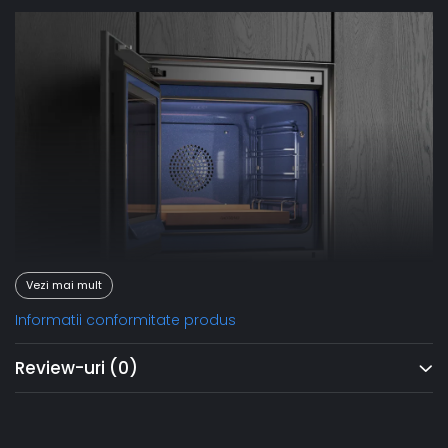
Vezi mai mult
Informatii conformitate produs
Programe automate și setări individuale
Review-uri
(0)