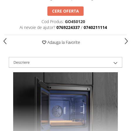
CERE OFERTA
Cod Produs:
GO450120
Ai nevoie de ajutor?
0769224337
/
0740211114
Adauga la Favorite
Descriere