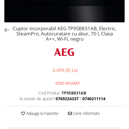
Aspiratoare verticale
Apiratoare cu sac
Aspiratoare fara sac
Ingrijirea rufelor si a vaselor
Cuptor incorporabil AEG TP9SB831AB, Electric,
SteamPro, Autocuratare cu abur, 70 l, Clasa
Masini de spalat vase
A++, Wi-Fi, negru
Masini de spalat rufe
Masini de spalat rufe cu uscator
Uscatoare de rufe
6.499,00 Lei
STOC EPUIZAT
Cod Produs:
TP9SB831AB
Ai nevoie de ajutor?
0769224337
/
0740211114
Adauga la Favorite
Cere informatii